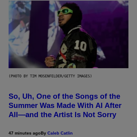
(PHOTO BY TIM MOSENFELDER/GETTY IMAGES)
So, Uh, One of the Songs of the
Summer Was Made With AI After
All—and the Artist Is Not Sorry
47 minutes ago
By
Caleb Catlin