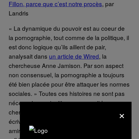
Fillon, parce que c’est notre procès
, par
Landris
« La dynamique du pouvoir est au coeur de
la pornographie, tout comme de la politique, il
est donc logique qu’ils aillent de pair,
analysait dans
un article de Wired
, la
chercheuse Anne Jamison. Par son aspect
non consensuel, la pornographie a toujours
été bien placée pour être attaquer les normes
sociales. » Toutes ces histoires ne sont pas
nécessairement critiques, poursuit la
×
chercheuse. Les sœurs Brontë par exemple
écrivaient des romans torrides sur un certain
amiral et héros de guerre. Une façon de