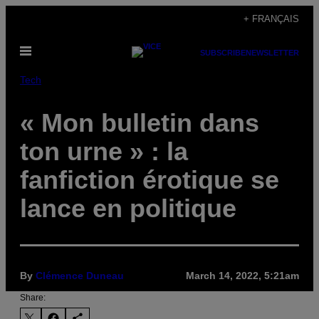
Skip
+ FRANÇAIS
to
Open
content
SUBSCRIBE
NEWSLETTER
Menu
Tech
« Mon bulletin dans
ton urne » : la
fanfiction érotique se
lance en politique
By
Clémence Duneau
March 14, 2022, 5:21am
Share: