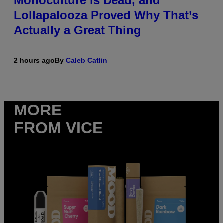
Monoculture is Dead, and
Lollapalooza Proved Why That’s
Actually a Great Thing
2 hours ago
By
Caleb Catlin
MORE
FROM VICE