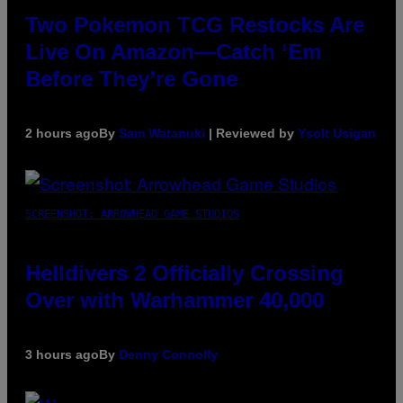
Two Pokemon TCG Restocks Are
Live On Amazon—Catch ‘Em
Before They’re Gone
2 hours ago
By
Sam Watanuki
| Reviewed by
Ysolt Usigan
SCREENSHOT: ARROWHEAD GAME STUDIOS
Helldivers 2 Officially Crossing
Over with Warhammer 40,000
3 hours ago
By
Denny Connolly