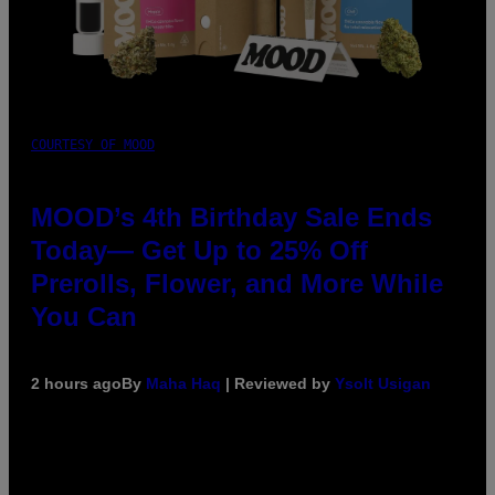
COURTESY OF MOOD
MOOD’s 4th Birthday Sale Ends
Today— Get Up to 25% Off
Prerolls, Flower, and More While
You Can
2 hours ago
By
Maha Haq
| Reviewed by
Ysolt Usigan