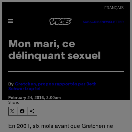
Skip
+ FRANÇAIS
to
Open
content
SUBSCRIBE
NEWSLETTER
Menu
Mon mari, ce
délinquant sexuel
By
Gretchen, propos rapportés par Beth
Schwartzapfel
February 24, 2016, 2:00am
Share:
En 2001, six mois avant que Gretchen ne