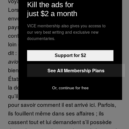
voyages pour les anciens déliquants sexuels.
Kill the ads for
Lorsque nous avons découvert qu’ils
just $2 a month
envoyaient des notifications vers d’autres
pays, nous avons trouvé un moyen de
VICE membership also gives you access to
our very best writing and exclusive new
contourner le processus. Nous habitons non
documentaries.
loin de la frontière avec Tijuana, et je me suis
dit :
Essayons de nous rendre là-bas en
Support for $2
. Mais
avion, on verra bien ce qui se passera
bien entendu, quand nous retournons aux
See All Membership Plans
États-Unis, David est harcelé sans arrêt par
la douane. Ils ne peuvent rien faire, parce
Or, continue for free
qu’il n’enfreint pas la loi, même s’ils insistent
pour savoir comment il est arrivé ici. Parfois,
ils fouillent même dans ses affaires ; ils
cassent tout et lui demandent s’il possède