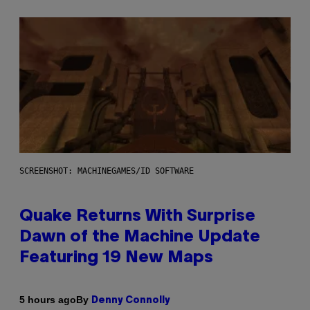
SCREENSHOT: MACHINEGAMES/ID SOFTWARE
Quake Returns With Surprise
Dawn of the Machine Update
Featuring 19 New Maps
By
5 hours ago
Denny Connolly