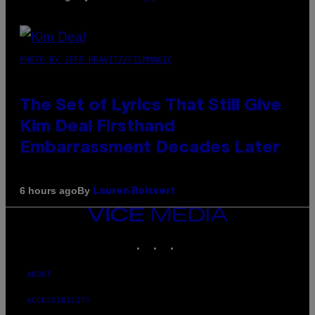
PHOTO BY JEFF KRAVITZ/FILMMAGIC
The Set of Lyrics That Still Give
Kim Deal Firsthand
Embarrassment Decades Later
By
6 hours ago
Lauren Boisvert
VICE
MEDIA
INSTAGRAM
TIKTOK
YOUTUBE
ABOUT
ACCESSIBILITY