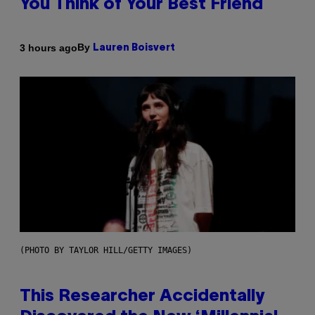
You Think of Your Best Friend
By
3 hours ago
Lauren Boisvert
(PHOTO BY TAYLOR HILL/GETTY IMAGES)
This Researcher Accidentally