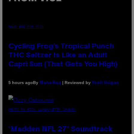
MAHA HAQ FOR VICE
Cycling Frog’s Tropical Punch
THC Seltzer Is Like an Adult
Capri Sun (That Gets You High)
By
| Reviewed by
5 hours ago
Maha Haq
Ysolt Usigan
PHOTO BY NICK LAHAM/GETTY IMAGES
‘Madden NFL 27’ Soundtrack