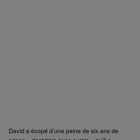
David a écopé d’une peine de six ans de
prison – dont trois avec sursis – qu’il a