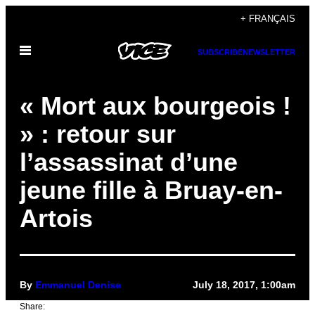
Skip
+ FRANÇAIS
to
Open
content
SUBSCRIBE
NEWSLETTER
Menu
« Mort aux bourgeois !
» : retour sur
l’assassinat d’une
jeune fille à Bruay-en-
Artois
By
Emmanuel Denise
July 18, 2017, 1:00am
Share: