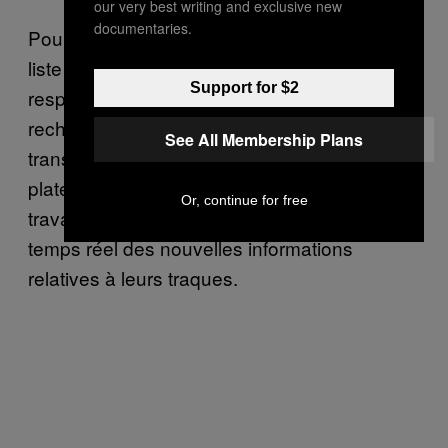
our very best writing and exclusive new
documentaries.
Pour qu’un individu figure sur cette nouvelle
liste européenne, il faut que l’un des
Support for $2
responsables du Réseau européen de
recherche active des fugitifs (
ENFAST
)
See All Membership Plans
transmette le dossier du fugitif à cette
plateforme, qui permettra ensuite aux agents
Or, continue for free
travaillant pour l’ENFAST d’être notifiés en
temps réel des nouvelles informations
relatives à leurs traques.