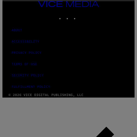
VICE
MEDIA
INSTAGRAM
TIKTOK
YOUTUBE
ABOUT
ACCESSIBILITY
PRIVACY POLICY
TERMS OF USE
SECURITY POLICY
FULFILLMENT POLICY
© 2026 VICE DIGITAL PUBLISHING, LLC