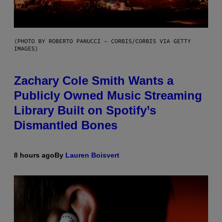
(PHOTO BY ROBERTO PANUCCI – CORBIS/CORBIS VIA GETTY
IMAGES)
Zachary Cole Smith Wants a
Publicly Owned Music Streaming
Library Built on Spotify’s
Dismantled Bones
8 hours ago
By
Lauren Boisvert