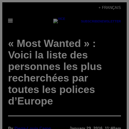
Skip
+ FRANÇAIS
to
Open
content
SUBSCRIBE
NEWSLETTER
Menu
« Most Wanted » :
Voici la liste des
personnes les plus
recherchées par
toutes les polices
d’Europe
By
Pierre-Louis Caron
January 29, 2016, 11:40am