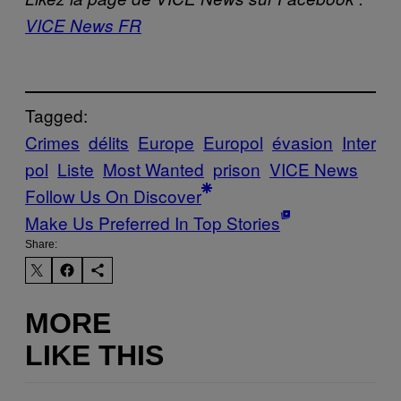
VICE News FR
Tagged:
Crimes
délits
Europe
Europol
évasion
Inter
pol
Liste
Most Wanted
prison
VICE News
Follow Us On Discover
Make Us Preferred In Top Stories
Share:
MORE
LIKE THIS