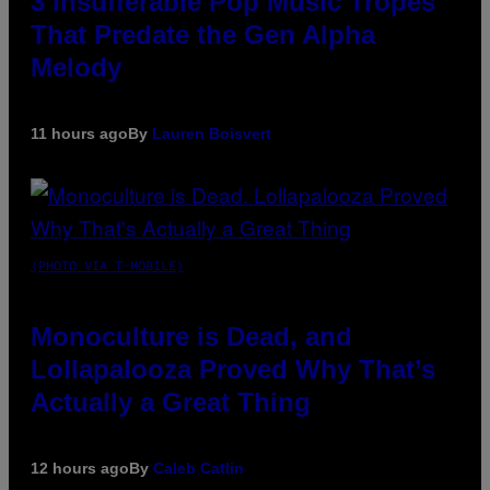
3 Insufferable Pop Music Tropes
That Predate the Gen Alpha
Melody
11 hours ago
By
Lauren Boisvert
(PHOTO VIA T-MOBILE)
Monoculture is Dead, and
Lollapalooza Proved Why That’s
Actually a Great Thing
12 hours ago
By
Caleb Catlin