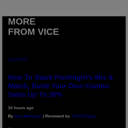
MORE
FROM VICE
FLESHLIGHT
How To Stack Fleshlight’s Mix &
Match, Build Your Own Combo
Sales Up To 30%
10 hours ago
By
Sam Watanuki
| Reviewed by
Ysolt Usigan