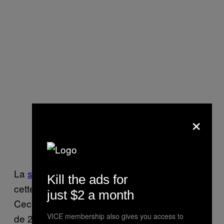
×
La
seule femme
figurant pour l’instant sur
Kill the ads for
cette liste européenne s’appelle Marina
just $2 a month
Cecilia Kettunen. Il s’agit d’une Finlandaise
VICE membership also gives you access to
de 29 ans accusée de fraude.