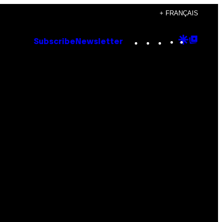
+ FRANÇAIS
Instagram
TikTok
YouTube
Google
Goog
Subscribe
Newsletter
Discove
Top
Posts