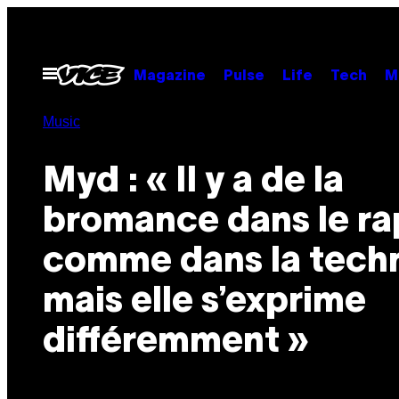
Skip
to
content
Open
Magazine
Pulse
Life
Tech
M
Menu
Music
Myd : « Il y a de la
bromance dans le ra
comme dans la tech
mais elle s’exprime
différemment »