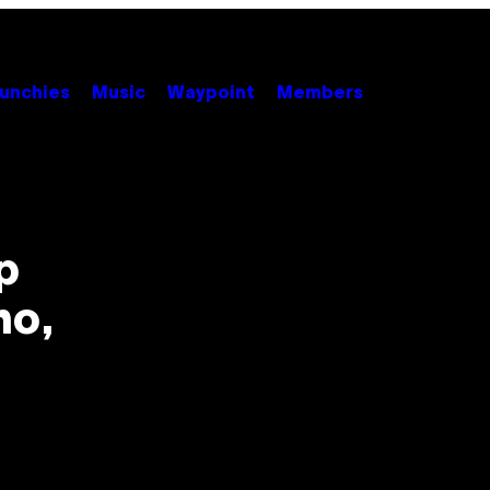
unchies
Music
Waypoint
Members
p
no,