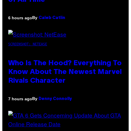
of All Time
By
6 hours ago
Caleb Catlin
SCREENSHOT: NETEASE
Who Is The Hood? Everything To
Know About The Newest Marvel
Rivals Character
By
7 hours ago
Denny Connolly