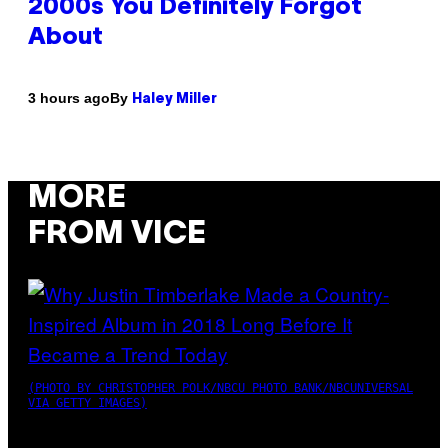
2000s You Definitely Forgot
About
By
3 hours ago
Haley Miller
MORE
FROM VICE
(PHOTO BY CHRISTOPHER POLK/NBCU PHOTO BANK/NBCUNIVERSAL
VIA GETTY IMAGES)