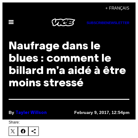
Skip
+ FRANÇAIS
to
Open
content
SUBSCRIBE
NEWSLETTER
Menu
Naufrage dans le
blues : comment le
billard m’a aidé à être
moins stressé
By
February 9, 2017, 12:54pm
Tayler Willson
Share: