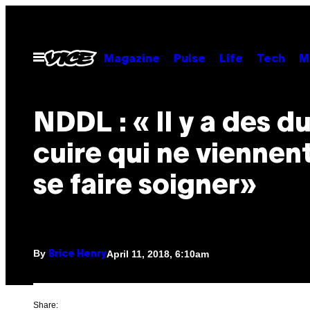
Skip
to
content
Open
Magazine
Pulse
Life
Tech
M
Menu
NDDL : « Il y a des du
cuire qui ne viennen
se faire soigner»
By
April 11, 2018, 6:10am
Brice Henry
Share: