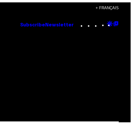
+ FRANÇAIS
Instagram
TikTok
YouTube
Google
Goog
Subscribe
Newsletter
Discove
Top
Posts