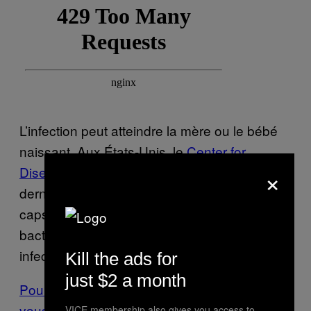
L’infection peut atteindre la mère ou le bébé
naissant. Aux États-Unis, le
Center for
×
Disease Control and Prevention
a relevé l’an
dernier un cas où une mère avait ingéré des
capsules de placenta qui contenaient la
bactérie streptocoque B. Le bébé a été
infecté par la maladie.
Kill the ads for
just $2 a month
Pour plus d’articles comme celui-ci, inscrivez-
vous à notre infolettre.
VICE membership also gives you access to