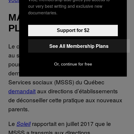
our very best writing and exclusive new
documentaries.
MANGER SOI-MÊME SON
PLACENTA
Support for $2
Le communiqué de Santé Canada ne dit rien
See All Membership Plans
au sujet de l’utilisation de son propre placenta
pour l’apprêter soi-même. Cependant, l’an
Or, continue for free
dernier, le ministère de la Santé et des
Services sociaux (MSSS) du Québec
demandait
aux directions d’établissements
de déconseiller cette pratique aux nouveaux
parents.
Le
rapportait en juillet 2017 que le
Soleil
MSSS a transmis aux directions