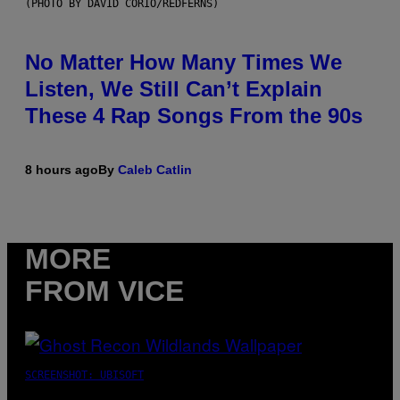
(PHOTO BY DAVID CORIO/REDFERNS)
No Matter How Many Times We
Listen, We Still Can’t Explain
These 4 Rap Songs From the 90s
8 hours ago
By
Caleb Catlin
MORE
FROM VICE
SCREENSHOT: UBISOFT