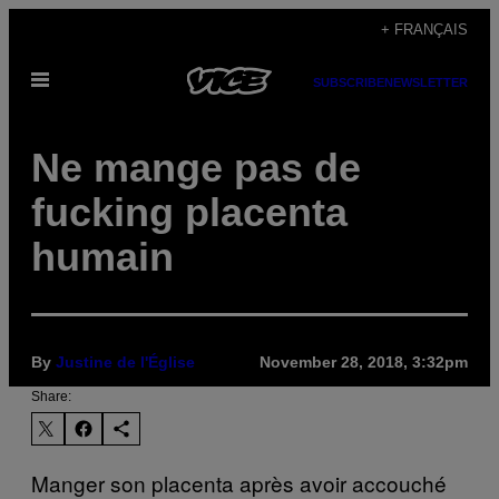
Skip
+ FRANÇAIS
to
Open
content
SUBSCRIBE
NEWSLETTER
Menu
Ne mange pas de
fucking placenta
humain
By
Justine de l'Église
November 28, 2018, 3:32pm
Share:
Manger son placenta après avoir accouché