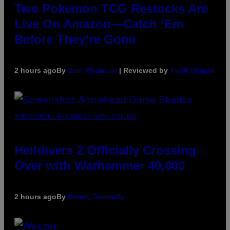
Two Pokemon TCG Restocks Are
Live On Amazon—Catch ‘Em
Before They’re Gone
2 hours ago
By
Sam Watanuki
| Reviewed by
Ysolt Usigan
SCREENSHOT: ARROWHEAD GAME STUDIOS
Helldivers 2 Officially Crossing
Over with Warhammer 40,000
2 hours ago
By
Denny Connolly