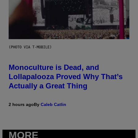
(PHOTO VIA T-MOBILE)
Monoculture is Dead, and
Lollapalooza Proved Why That’s
Actually a Great Thing
2 hours ago
By
Caleb Catlin
MORE