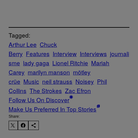
Tagged:
Arthur Lee
Chuck
Berry
Features
Interview
Interviews
journali
sme
lady gaga
Lionel Ritchie
Mariah
Carey
marilyn manson
mötley
crüe
Music
neil strauss
Noisey
Phil
Collins
The Strokes
Zac Efron
Follow Us On Discover
Make Us Preferred In Top Stories
Share: