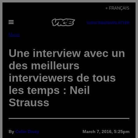
Skip
+ FRANÇAIS
to
Open
content
SUBSCRIBE
NEWSLETTER
Menu
Music
Une interview avec un
des meilleurs
interviewers de tous
les temps : Neil
Strauss
By
Colin Drury
March 7, 2016, 5:25pm