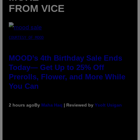
FROM VICE
COURTESY OF MOOD
MOOD’s 4th Birthday Sale Ends
Today— Get Up to 25% Off
Prerolls, Flower, and More While
You Can
2 hours ago
By
Maha Haq
| Reviewed by
Ysolt Usigan