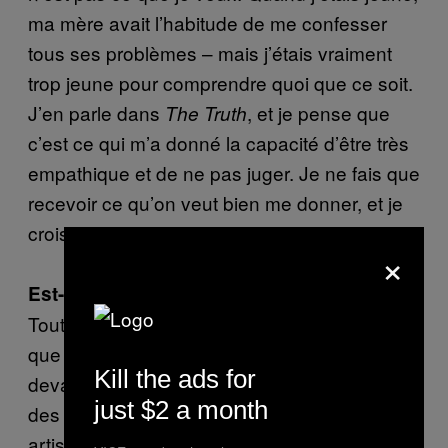
ma mère avait l’habitude de me confesser
tous ses problèmes – mais j’étais vraiment
trop jeune pour comprendre quoi que ce soit.
J’en parle dans
, et je pense que
The Truth
c’est ce qui m’a donné la capacité d’être très
empathique et de ne pas juger. Je ne fais que
recevoir ce qu’on veut bien me donner, et je
crois que ça m’aide beaucoup.
×
Est-ce que tu t’amuses à chaque fois ?
Tout est marrant, en un sens. Mais je crois
que mes missions préférées, c’était quand je
Kill the ads for
devais aller retrouver des choses perdues ou
just $2 a month
des personnes disparues – comme ces
artistes qui disparaissent de la circulation. Par