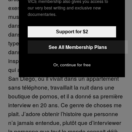
VICE membership also gives you access to
exemple, interviewer Charles Gayle, ce
our very best writing and exclusive new
documentaries.
musicien de free jazz, qui en Europe joue
dans des festivals, mais à New York dort
Support for $2
dans le métro. Ou retrouver Gary Wilson, un
type qui a enregistré cet album magnifique
See All Membership Plans
dans les années 70 à l’âge de 24 ans – qui a
inspiré Beck et d’autres artistes du genre – et
Or, continue for free
qui a disparu juste après. Je l’ai pisté jusqu’à
San Diego, où il vivait dans un appartement
sans téléphone, travaillait la nuit dans une
boutique de pornos, et il a donné sa première
interview en 20 ans. Ce genre de choses me
plait. J’adore obtenir l’histoire que personne
n’a jamais entendue, plutôt que d’interviewer
la personne que tout le monde connait déjà.