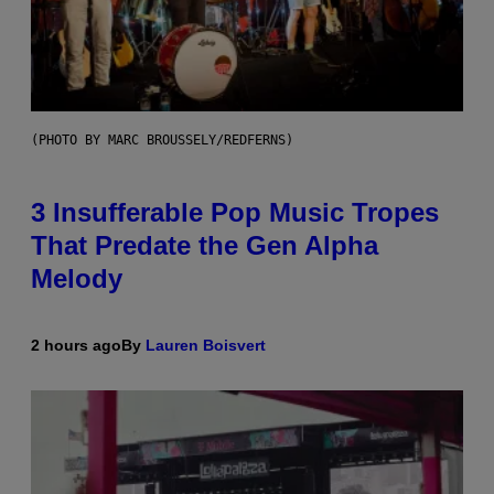
(PHOTO BY MARC BROUSSELY/REDFERNS)
3 Insufferable Pop Music Tropes
That Predate the Gen Alpha
Melody
2 hours ago
By
Lauren Boisvert