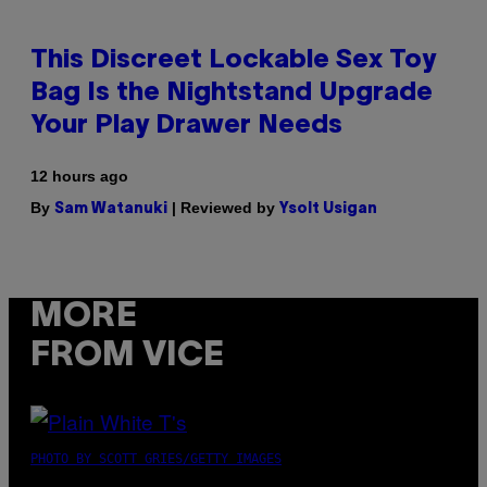
This Discreet Lockable Sex Toy
Bag Is the Nightstand Upgrade
Your Play Drawer Needs
12 hours ago
By
| Reviewed by
Sam Watanuki
Ysolt Usigan
MORE
FROM VICE
PHOTO BY SCOTT GRIES/GETTY IMAGES