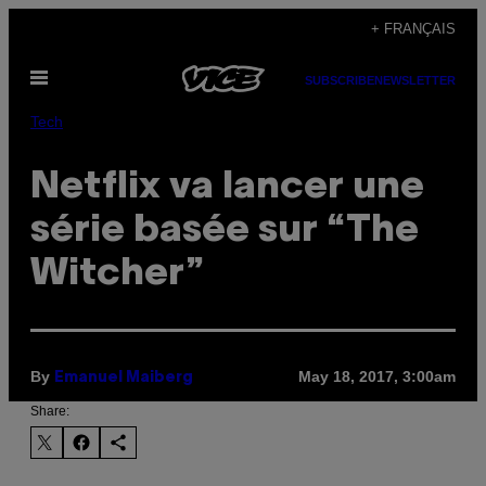
Skip
+ FRANÇAIS
to
Open
content
SUBSCRIBE
NEWSLETTER
Menu
Tech
Netflix va lancer une
série basée sur “The
Witcher”
By
May 18, 2017, 3:00am
Emanuel Maiberg
Share: