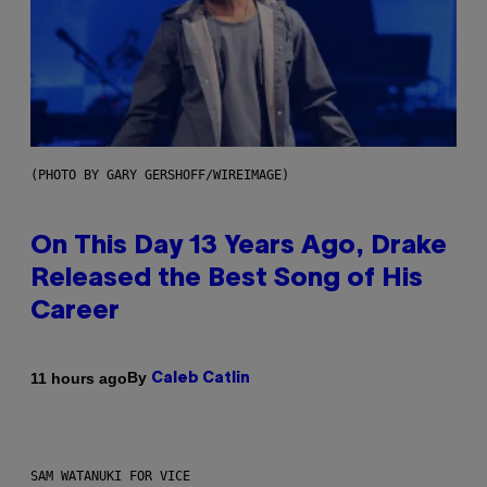
(PHOTO BY GARY GERSHOFF/WIREIMAGE)
On This Day 13 Years Ago, Drake
Released the Best Song of His
Career
By
11 hours ago
Caleb Catlin
SAM WATANUKI FOR VICE