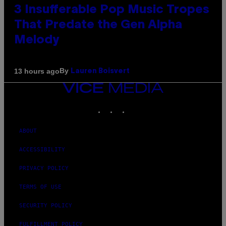
3 Insufferable Pop Music Tropes
That Predate the Gen Alpha
Melody
By
13 hours ago
Lauren Boisvert
VICE
MEDIA
INSTAGRAM
TIKTOK
YOUTUBE
ABOUT
ACCESSIBILITY
PRIVACY POLICY
TERMS OF USE
SECURITY POLICY
FULFILLMENT POLICY