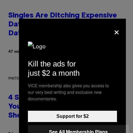
Singles Are Ditching Expensive
Dates for ‘Infladating,’ and a
×
Dating Expert Has Thoughts
By
47 minutes ago
Sammi Caramela
Kill the ads for
just $2 a month
PHOTO BY SCOTT LEGATO/GETTY IMAGES
VICE membership also gives you access to
our very best writing and exclusive new
4 Shoegaze Songs to Listen to if
documentaries.
You Don’t Know if You Like
Shoegaze
Support for $2
See All Membership Plans