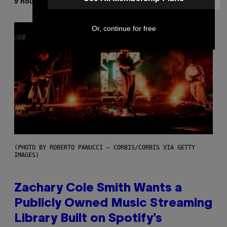
By
9 hours ago
Stephen Andrew Galiher
Or, continue for free
(PHOTO BY ROBERTO PANUCCI – CORBIS/CORBIS VIA GETTY
IMAGES)
Zachary Cole Smith Wants a
Publicly Owned Music Streaming
Library Built on Spotify’s