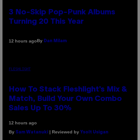
3 No-Skip Pop-Punk Albums
Turning 20 This Year
By
12 hours ago
Dan Milam
FLESHLIGHT
How To Stack Fleshlight’s Mix &
Match, Build Your Own Combo
Sales Up To 30%
12 hours ago
By
| Reviewed by
Sam Watanuki
Ysolt Usigan