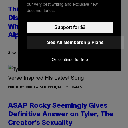
our very best writing and exclusive new
This Researcher Accidentally
documentaries.
Discovered the New ‘Millennial
Whoop’ of Pop Music: The Gen
Support for $2
Alpha Melody
See All Membership Plans
By
3 hours ago
Lauren Boisvert
Or, continue for free
PHOTO BY MONICA SCHIPPER/GETTY IMAGES
ASAP Rocky Seemingly Gives
Definitive Answer on Tyler, The
Creator’s Sexuality