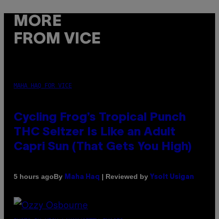
MORE
FROM VICE
MAHA HAQ FOR VICE
Cycling Frog’s Tropical Punch
THC Seltzer Is Like an Adult
Capri Sun (That Gets You High)
By
| Reviewed by
5 hours ago
Maha Haq
Ysolt Usigan