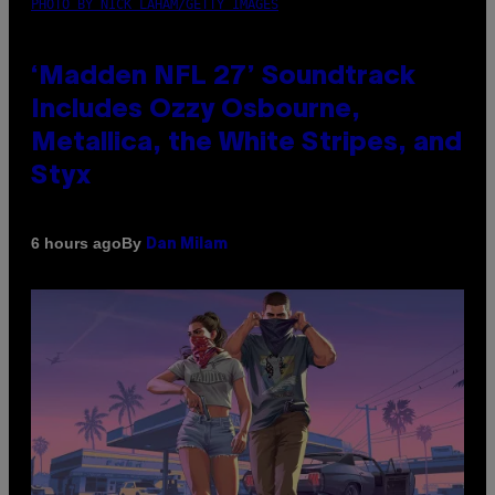
PHOTO BY NICK LAHAM/GETTY IMAGES
‘Madden NFL 27’ Soundtrack
Includes Ozzy Osbourne,
Metallica, the White Stripes, and
Styx
By
6 hours ago
Dan Milam