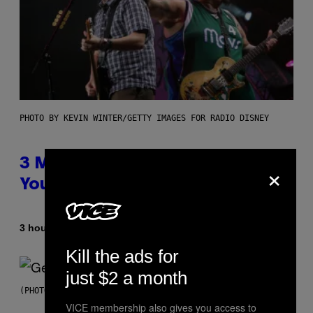
PHOTO BY KEVIN WINTER/GETTY IMAGES FOR RADIO DISNEY
×
3 Millennial Anthems That Make
You Think of Your Best Friend
By
3 hours ago
Lauren Boisvert
Kill the ads for
just $2 a month
(PHOTO BY TAYLOR HILL/GETTY IMAGES)
VICE membership also gives you access to