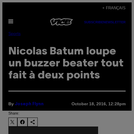
Skip
+ FRANÇAIS
to
Open
content
SUBSCRIBE
NEWSLETTER
Menu
Sports
Nicolas Batum loupe
un buzzer beater tout
fait à deux points
By
October 18, 2016, 12:28pm
Joseph Flynn
Share: