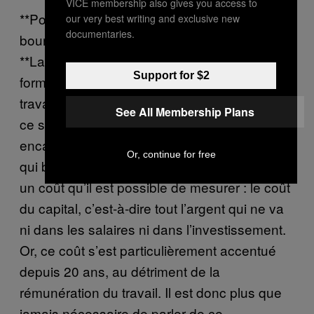
VICE membership also gives you access to
**Pourquoi les ultra-riches, la classe
our very best writing and exclusive new
documentaries.
bourgeoise, sont les vrais parasites ?
**La bourgeoisie est une classe qui s’est
Support for $2
formée sur la division entre le capital et le
travail – principe fondamental du capitalisme :
See All Membership Plans
ce sont celles et ceux qui possèdent qui
encaissent le fruit du travail de celles et ceux
Or, continue for free
qui bossent. Chaque année, ça représente
un coût qu’il est possible de mesurer : le coût
du capital, c’est-à-dire tout l’argent qui ne va
ni dans les salaires ni dans l’investissement.
Or, ce coût s’est particulièrement accentué
depuis 20 ans, au détriment de la
rémunération du travail. Il est donc plus que
jamais nécessaire de parler de ce