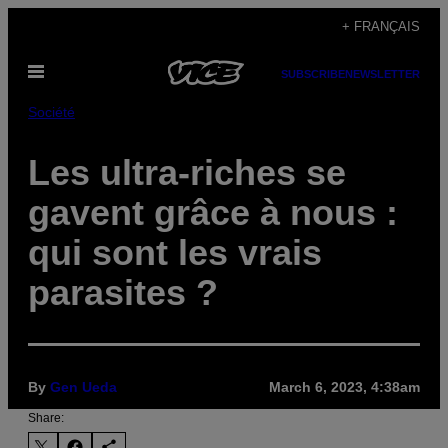
Skip
+ FRANÇAIS
to
Open
content
SUBSCRIBE
NEWSLETTER
Menu
Société
Les ultra-riches se
gavent grâce à nous :
qui sont les vrais
parasites ?
By
Gen Ueda
March 6, 2023, 4:38am
Share: