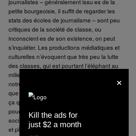
journalistes – généralement issu·es de la
petite bourgeoisie, il suffit de regarder les
stats des écoles de journalisme – sont peu
critiques de la société de classe, ou
inconscient·es de son existence, on peut
s’inquiéter. Les productions médiatiques et
culturelles n’évoquent que très peu la lutte
des classes, qui est pourtant l’éléphant au
milieu du couloir de nos vies. Ce qui fait que
×
notre légitime colère rencontre peu d’échos et
que l’on se sent souvent bien seul. C’est pour
ça que j’ai créé Frustration avec des amis :
pour que celles et ceux qui détestent la
Kill the ads for
société capitaliste se sentent moins seul·es
just $2 a month
et plus fort·es.