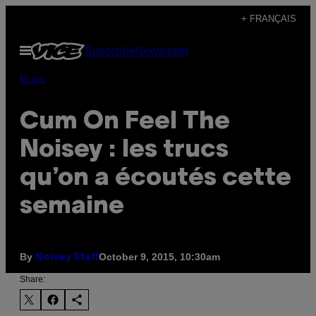
Skip
+ FRANÇAIS
to
Open
Subscribe
Newsletter
content
Menu
Music
Cum On Feel The
Noisey : les trucs
qu’on a écoutés cette
semaine
By
October 9, 2015, 10:30am
Noisey Staff
Share: