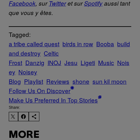
Facebook
, sur
Twitter
et sur
Spotify
aussi tant
que vous y êtes.
Tagged:
a tribe called quest
birds in row
Booba
build
and destroy
Celtic
Frost
Danzig
INOJ
Jesu
Ligeti
Music
Nois
ey
Noisey
Blog
Playlist
Reviews
shone
sun kil moon
Follow Us On Discover
Make Us Preferred In Top Stories
Share:
MORE