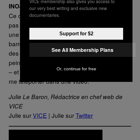
VICE membership also gives you access to
INOJ – « Time After Time »
our very best writing and exclusive new
Ce clip-hommage à Cyndi Lauper comporte
documentaries.
pas mal d’éléments qui me crispent – à savoir
une poupée singe qui fait de la batterie, des
Support for $2
barrettes à cheveux en forme de papillon,
See All Membership Plans
des gens qui font du vélo sans prendre la
peine de regarder la route, des breakdancers
Or, continue for free
– et pourtant, j’ai rarement eu autant envie de
me téléporter dans une vidéo.
Julie Le Baron, Rédactrice en chef web de
VICE
Julie sur
VICE
| Julie sur
Twitter