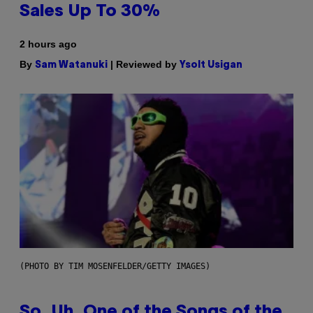
Sales Up To 30%
2 hours ago
By
| Reviewed by
Sam Watanuki
Ysolt Usigan
(PHOTO BY TIM MOSENFELDER/GETTY IMAGES)
So, Uh, One of the Songs of the