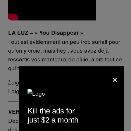
LA LUZ – « You Disappear »
Tout est évidemment un peu trop surfait pour
qu’on y croie, mais hey : vous avez déjà
ressortis vos manteaux de pluie, alors tout ce
qui touche à Seattle fera l’affaire.
×
Loïg Hascoat, Contributeur
Loïg sur
Noisey
| Loïg sur
Twitter
Kill the ads for
VERBAL RAZORS – « No Escape »
just $2 a month
Débarrassée de Rubin Steiner et de l’affaire
des mariages chinois, la belle ville de Tours