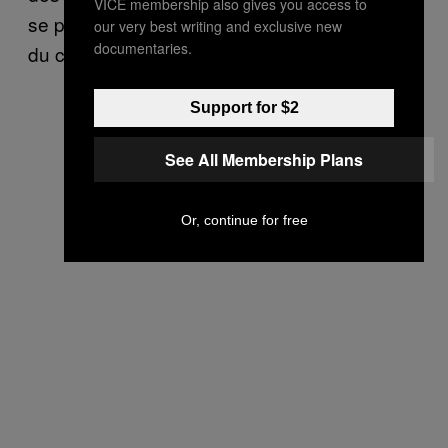
VICE membership also gives you access to
se porte mieux. Bienvenue dans la capitale
our very best writing and exclusive new
documentaries.
du crossover et du 3ème sexe.
Support for $2
See All Membership Plans
Or, continue for free