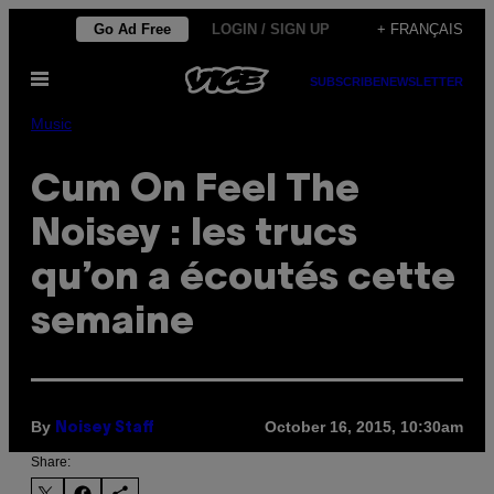
Skip
Go Ad Free
LOGIN / SIGN UP
+ FRANÇAIS
to
Open
content
SUBSCRIBE
NEWSLETTER
Menu
Music
Cum On Feel The
Noisey : les trucs
qu’on a écoutés cette
semaine
By
October 16, 2015, 10:30am
Noisey Staff
Share: