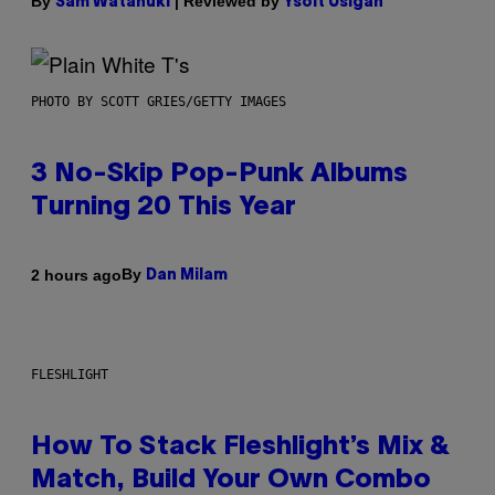
By
| Reviewed by
Sam Watanuki
Ysolt Usigan
PHOTO BY SCOTT GRIES/GETTY IMAGES
3 No-Skip Pop-Punk Albums
Turning 20 This Year
By
2 hours ago
Dan Milam
FLESHLIGHT
How To Stack Fleshlight’s Mix &
Match, Build Your Own Combo