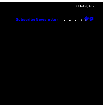
+ FRANÇAIS
Instagram
TikTok
YouTube
Google
Goog
Subscribe
Newsletter
Discove
Top
Posts