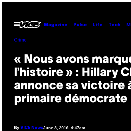
Skip
to
content
Open
Magazine
Pulse
Life
Tech
M
Menu
Crime
« Nous avons marqu
l’histoire » : Hillary 
annonce sa victoire à
primaire démocrate
By
June 8, 2016, 4:47am
VICE News