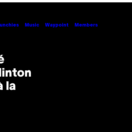
unchies
Music
Waypoint
Members
é
Clinton
 la