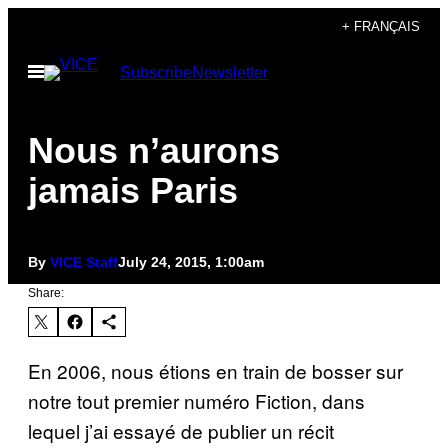
Skip
+ FRANÇAIS
to
Open
Subscribe
Newsletter
content
Menu
Nous n’aurons
jamais Paris
By
VICE Staff
July 24, 2015, 1:00am
Share:
En 2006, nous étions en train de bosser sur
notre tout premier numéro Fiction, dans
lequel j’ai essayé de publier un récit