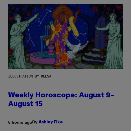
ILLUSTRATION BY REESA
Weekly Horoscope: August 9-
August 15
By
6 hours ago
Ashley Fike