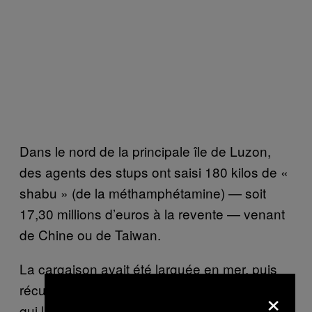
Dans le nord de la principale île de Luzon,
des agents des stups ont saisi 180 kilos de «
shabu » (de la méthamphétamine) — soit
17,30 millions d’euros à la revente — venant
de Chine ou de Taiwan.
La cargaison avait été larguée en mer, puis
récupérée par des petits bateaux de pêche
×
qui l’ont ramenée sur le rivage. La drogue