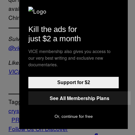
avait ensuite été transportée dans le
Chinatown de Manille.
Kill the ads for
just $2 a month
Suivez VICE News sur Twitter :
@vicenewsFR
VICE membership also gives you access to
our very best writing and exclusive new
Likez la page de VICE News sur Facebook :
documentaries.
VICE News FR
Support for $2
See All Membership Plans
Tagged:
crystal
drogue
Duterte
METH
Philippines
Or, continue for free
PRESIDENT
shabu
trafic
VICE News
Follow Us On Discover