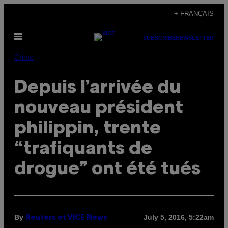
Skip
+ FRANÇAIS
to
Open
content
SUBSCRIBE
NEWSLETTER
Menu
Crime
Depuis l’arrivée du
nouveau président
philippin, trente
“trafiquants de
drogue” ont été tués
By
July 5, 2016, 5:22am
Reuters et VICE News