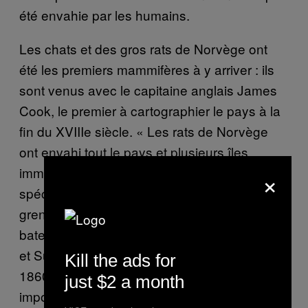
été envahie par les humains.
Les chats et des gros rats de Norvège ont
été les premiers mammifères à y arriver : ils
sont venus avec le capitaine anglais James
Cook, le premier à cartographier le pays à la
fin du XVIIIe siècle. « Les rats de Norvège
ont envahi tout le pays et plusieurs îles
×
immédiatement », explique King, le
spécialiste des prédateurs. Les rats de
greniers sont venus plus tard, à bord de
bateaux et ont pris possession des îles Nord
et Sud, respectivement dans les années
Kill the ads for
1860 et 1890. Les sarigues, elles, ont été
just $2 a month
importées intentionnellement par l’Australie à