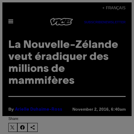
Skip
+ FRANÇAIS
to
Open
content
SUBSCRIBE
NEWSLETTER
Menu
La Nouvelle-Zélande
veut éradiquer des
millions de
mammifères
By
November 2, 2016, 6:40am
Arielle Duhaime-Ross
Share: