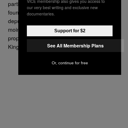
VICE membership also gives you access to
partir de
1837
, pour les élever pour leur
our very best writing and exclusive new
fourrure. Et les hermines ont été envoyées
documentaries.
depuis l’Angleterre, entre 1884 et 1892. En
moins de trente ans, elles s’étaient «
Support for $2
propagées partout dans le pays », a indiqué
See All Membership Plans
King.
Or, continue for free