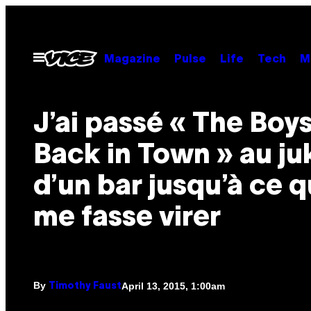
Skip
to
content
Open
Magazine
Pulse
Life
Tech
M
Menu
J’ai passé « The Boy
Back in Town » au j
d’un bar jusqu’à ce q
me fasse virer
By
April 13, 2015, 1:00am
Timothy Faust