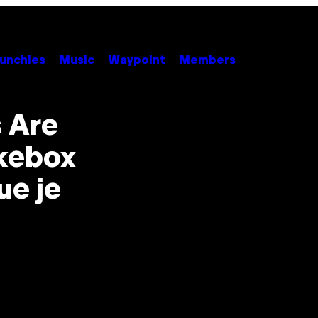
unchies
Music
Waypoint
Members
s Are
ukebox
ue je