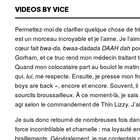
VIDEOS BY VICE
Permettez-moi de clarifier quelque chose de t
est un morceau incroyable et je l’aime. Je l’ai
cœur fait
pou
bwa-da, bwaa-dadada DAAH dah
Gorham, et ce truc rend mon médecin traitant te
Quand mon colocataire part au boulot le matin
qui,
, me respecte. Ensuite, je presse mon fr
lui
boys are back », encore et encore. Souvent, i
sourcils broussailleux. À ce moment-là, je sais
agi selon le commandement de Thin Lizzy. J’ai
Je suis donc retourné de nombreuses fois dan
force incontrôlable et charnelle : ma loyauté 
braillements. Généralement, je me contentais 