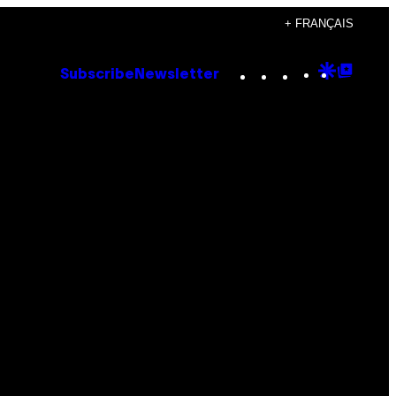
+ FRANÇAIS
Instagram
TikTok
YouTube
Google
Goog
Subscribe
Newsletter
Discove
Top
Posts