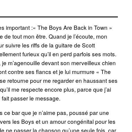
rès important :« The Boys Are Back in Town »
me de tout mon être. Quand je l’écoute, mon
r suivre les riffs de la guitare de Scott
llement furieux qu’il en perd parfois ses mots.
, je m’agenouille devant son merveilleux chien
ont contre ses flancs et je lui murmure « The
l se retourne pour me regarder en haussant ses
 qu’il me respecte encore plus, parce que j’ai
 fait passer le message.
s ce bar que je n’aime pas, poussé par une
envers les Boys et un amour congénital pour les
de ne passer la chanson qu’une seule fois, car