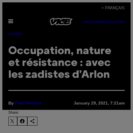
Skip
+ FRANÇAIS
to
Open
content
SUBSCRIBE
NEWSLETTER
Menu
Société
Occupation, nature
et résistance : avec
les zadistes d’Arlon
By
January 29, 2021, 7:21am
Paul Herincx
Share: