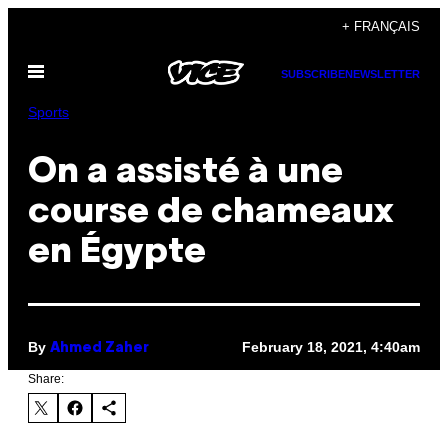
Skip
+ FRANÇAIS
to
Open
content
SUBSCRIBE
NEWSLETTER
Menu
Sports
On a assisté à une
course de chameaux
en Égypte
By
February 18, 2021, 4:40am
Ahmed Zaher
Share: