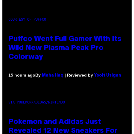
COURTESY OF PUFFCO
Puffco Went Full Gamer With Its
Wild New Plasma Peak Pro
Colorway
By
| Reviewed by
15 hours ago
Maha Haq
Ysolt Usigan
VIA POKEMON/ADIDAS/NINTENDO
Pokemon and Adidas Just
Revealed 12 New Sneakers For