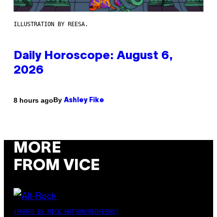
ILLUSTRATION BY REESA.
Daily Horoscope: August 6,
2026
By
8 hours ago
Ashley Fike
MORE
FROM VICE
(PHOTO BY MICK HUTSON/REDFERNS)