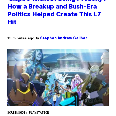
How a Breakup and Bush-Era
Politics Helped Create This L7
Hit
By
13 minutes ago
Stephen Andrew Galiher
SCREENSHOT: PLAYSTATION