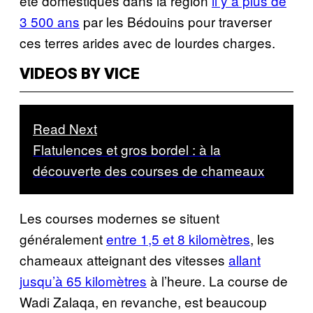
été domestiqués dans la région
il y a plus de
3 500 ans
par les Bédouins pour traverser
ces terres arides avec de lourdes charges.
VIDEOS BY VICE
Read Next
Flatulences et gros bordel : à la
découverte des courses de chameaux
Les courses modernes se situent
généralement
entre 1,5 et 8 kilomètres
, les
chameaux atteignant des vitesses
allant
jusqu’à 65 kilomètres
à l’heure. La course de
Wadi Zalaqa, en revanche, est beaucoup