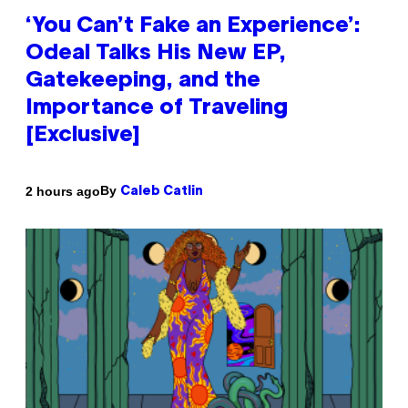
‘You Can’t Fake an Experience’:
Odeal Talks His New EP,
Gatekeeping, and the
Importance of Traveling
[Exclusive]
By
2 hours ago
Caleb Catlin