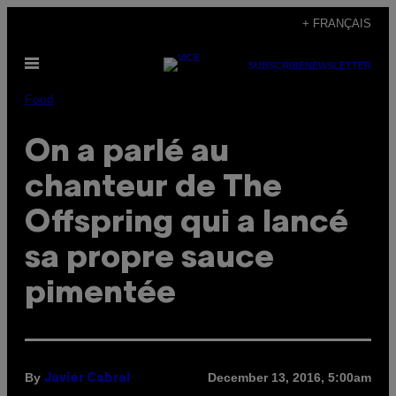
Skip
+ FRANÇAIS
to
Open
content
SUBSCRIBE
NEWSLETTER
Menu
Food
On a parlé au
chanteur de The
Offspring qui a lancé
sa propre sauce
pimentée
By
December 13, 2016, 5:00am
Javier Cabral