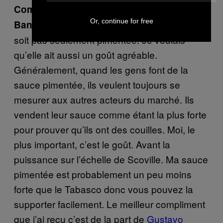
Comment décrirais-tu le goût de « Gringo
Or, continue for free
Je cherchais une sauce qui ne
Bandito » ?
soit pas seulement pimentée. Je voulais
qu’elle ait aussi un goût agréable.
Généralement, quand les gens font de la
sauce pimentée, ils veulent toujours se
mesurer aux autres acteurs du marché. Ils
vendent leur sauce comme étant la plus forte
pour prouver qu’ils ont des couilles. Moi, le
plus important, c’est le goût. Avant la
puissance sur l’échelle de Scoville. Ma sauce
pimentée est probablement un peu moins
forte que le Tabasco donc vous pouvez la
supporter facilement. Le meilleur compliment
que j’ai reçu c’est de la part de
Gustavo