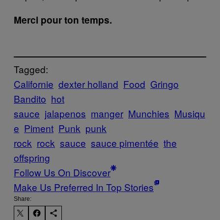
Merci pour ton temps.
Tagged:
Californie
dexter holland
Food
Gringo
Bandito
hot
sauce
jalapenos
manger
Munchies
Musiqu
e
Piment
Punk
punk
rock
rock
sauce
sauce pimentée
the
offspring
Follow Us On Discover
Make Us Preferred In Top Stories
Share: