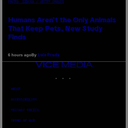
PHOTO: IJDEMA / GETTY IMAGES
Humans Aren’t the Only Animals
That Keep Pets, New Study
Finds
By
6 hours ago
Luis Prada
VICE
MEDIA
INSTAGRAM
TIKTOK
YOUTUBE
ABOUT
ACCESSIBILITY
PRIVACY POLICY
TERMS OF USE