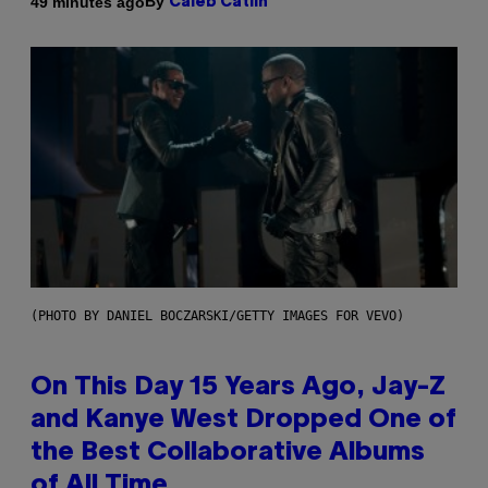
By
49 minutes ago
Caleb Catlin
(PHOTO BY DANIEL BOCZARSKI/GETTY IMAGES FOR VEVO)
On This Day 15 Years Ago, Jay-Z
and Kanye West Dropped One of
the Best Collaborative Albums
of All Time