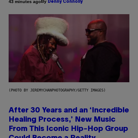
By
43 minutes ago
Denny Connolly
(PHOTO BY JEREMYCHANPHOTOGRAPHY/GETTY IMAGES)
After 30 Years and an ‘Incredible
Healing Process,’ New Music
From This Iconic Hip-Hop Group