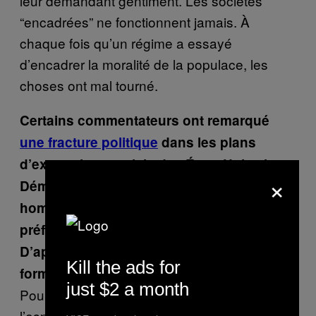
leur demandant gentiment. Les sociétés
“encadrées” ne fonctionnent jamais. À
chaque fois qu’un régime a essayé
d’encadrer la moralité de la populace, les
choses ont mal tourné.
Certains commentateurs ont remarqué
une fracture politique
dans les plans
d’expansion spatiale des États-Unis : les
×
Démocrates pensent à envoyer des
hommes sur Mars quand les Républicains
préféreraient retourner sur la Lune.
D’après vous, c’est une dispute pour la
Kill the ads for
forme ou le début d’un vrai conflit ?
just $2 a month
Pour moi, l’avenir de l’humanité dans
l’espace dépend d’entreprises privées, pas