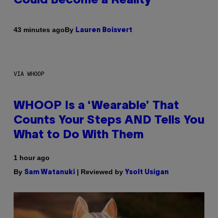
Could Become a Reality
By
43 minutes ago
Lauren Boisvert
VIA WHOOP
WHOOP Is a ‘Wearable’ That
Counts Your Steps AND Tells You
What to Do With Them
1 hour ago
By
| Reviewed by
Sam Watanuki
Ysolt Usigan