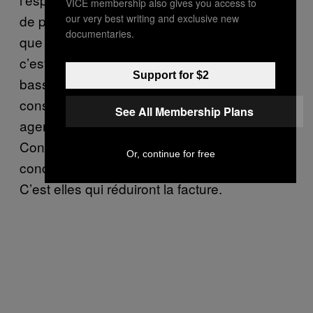
VICE membership also gives you access to
our very best writing and exclusive new
de programmes publics. La meilleure chose
documentaries.
que nous puissions faire à l’heure actuelle,
c’est réduire les coûts de mise en orbite
Support for $2
basse. La meilleure manière de faire cela
consiste à sortir la NASA et les autres
See All Membership Plans
agences spatiales de la course aux boosters.
Confions tout ça à des entreprises
Or, continue for free
concurrentes, comme Space X et Boeing.
C’est elles qui réduiront la facture.