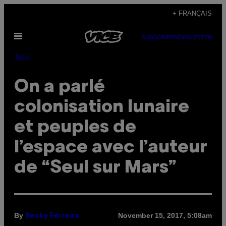
Skip
+ FRANÇAIS
to
Open
content
SUBSCRIBE
NEWSLETTER
Menu
Tech
On a parlé
colonisation lunaire
et peuples de
l’espace avec l’auteur
de “Seul sur Mars”
By
November 15, 2017, 5:08am
Becky Ferreira