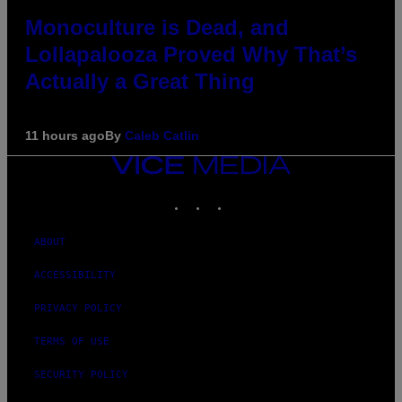
Monoculture is Dead, and
Lollapalooza Proved Why That’s
Actually a Great Thing
11 hours ago
By
Caleb Catlin
VICE
MEDIA
INSTAGRAM
TIKTOK
YOUTUBE
ABOUT
ACCESSIBILITY
PRIVACY POLICY
TERMS OF USE
SECURITY POLICY