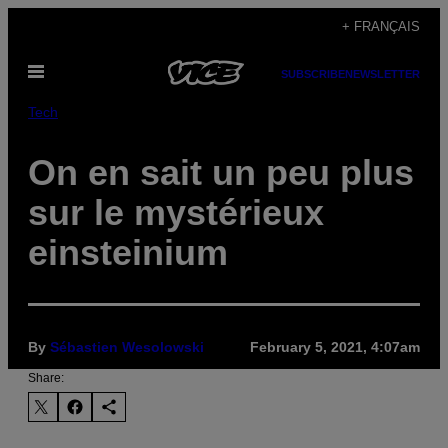
Skip
+ FRANÇAIS
to
Open
content
SUBSCRIBE
NEWSLETTER
Menu
Tech
On en sait un peu plus
sur le mystérieux
einsteinium
By
Sébastien Wesolowski
February 5, 2021, 4:07am
Share: