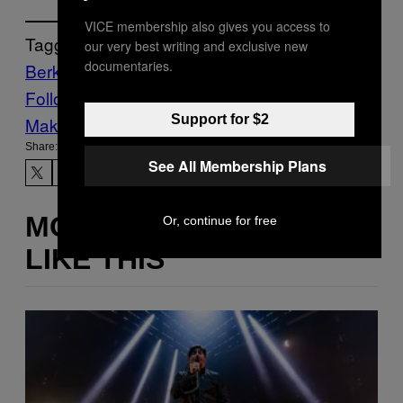
VICE membership also gives you access to
Tagged:
our very best writing and exclusive new
documentaries.
Berkeley
chimie
physique
Radioactivité
Follow Us On Discover
Support for $2
Make Us Preferred In Top Stories
Share:
See All Membership Plans
MORE
Or, continue for free
LIKE THIS