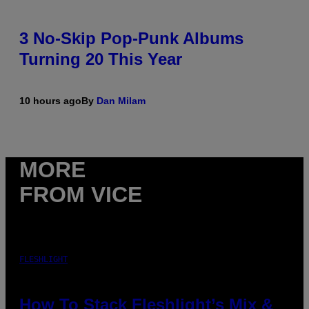
3 No-Skip Pop-Punk Albums
Turning 20 This Year
10 hours ago
By
Dan Milam
MORE
FROM VICE
FLESHLIGHT
How To Stack Fleshlight’s Mix &