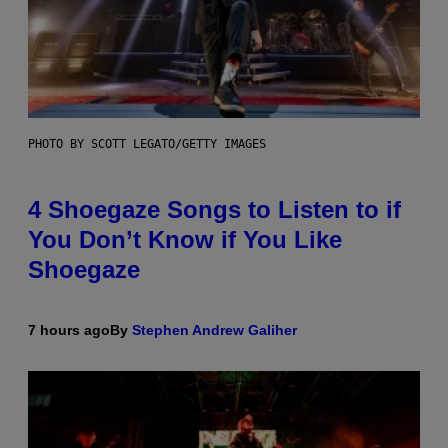
PHOTO BY SCOTT LEGATO/GETTY IMAGES
4 Shoegaze Songs to Listen to if
You Don’t Know if You Like
Shoegaze
7 hours ago
By
Stephen Andrew Galiher