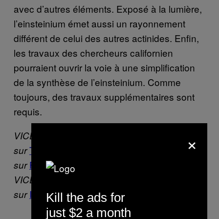
avec d’autres éléments. Exposé à la lumière,
l’einsteinium émet aussi un rayonnement
différent de celui des autres actinides. Enfin,
les travaux des chercheurs californien
pourraient ouvrir la voie à une simplification
de la synthèse de l’einsteinium. Comme
toujours, des travaux supplémentaires sont
requis.
×
VICE France est aussi
Twitter
Instagram
Facebook
sur
,
,
et
Flipboard.
sur
VICE Belgique est
Instagram
Facebook
.
sur
et
Kill the ads for
just $2 a month