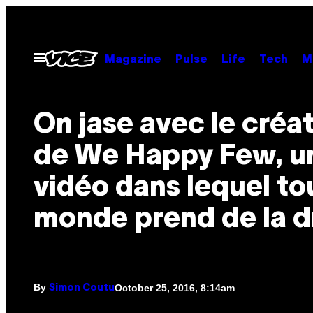
Skip
to
content
Open
Magazine
Pulse
Life
Tech
M
Menu
On jase avec le créa
de We Happy Few, un
vidéo dans lequel tou
monde prend de la 
By
October 25, 2016, 8:14am
Simon Coutu