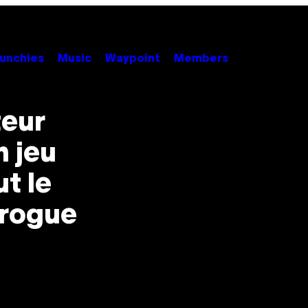
unchies
Music
Waypoint
Members
teur
 jeu
t le
drogue