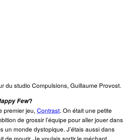
teur du studio Compulsions, Guillaume Provost.
Happy Few
?
e premier jeu,
Contrast
. On était une petite
bition de grossir l’équipe pour aller jouer dans
ans un monde dystopique. J’étais aussi dans
de mourir. Je voulais sortir le méchant.