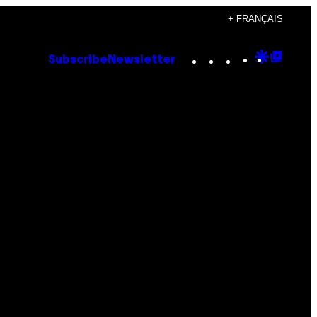
+ FRANÇAIS
Instagram
TikTok
YouTube
Google
Goog
Subscribe
Newsletter
Discove
Top
Posts