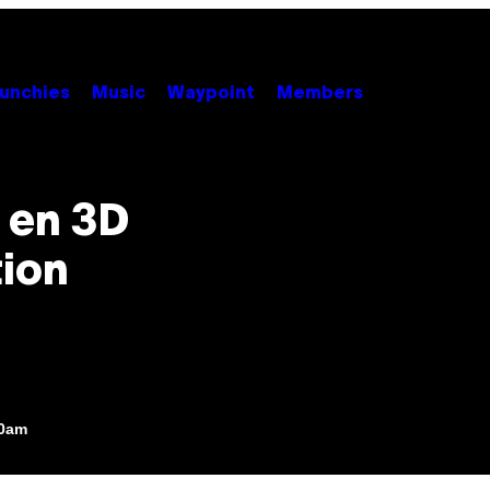
unchies
Music
Waypoint
Members
 en 3D
tion
00am