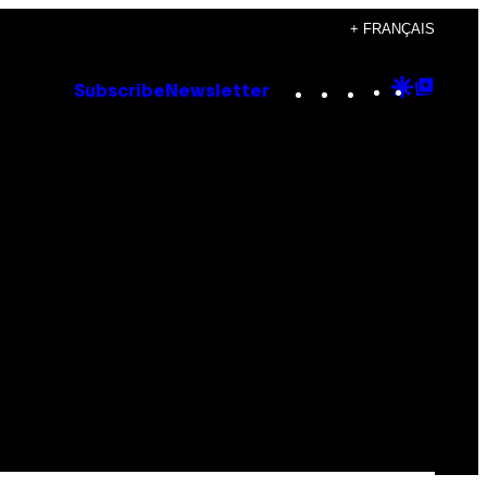
+ FRANÇAIS
Instagram
TikTok
YouTube
Google
Goog
Subscribe
Newsletter
Discove
Top
Posts