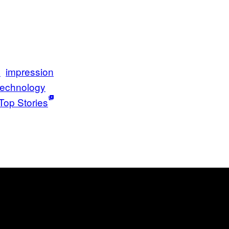
n
impression
technology
Top Stories