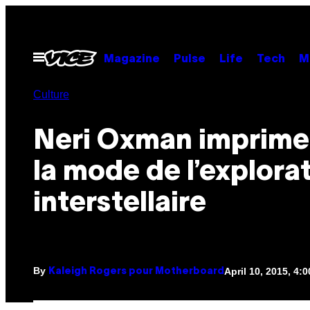
Skip
to
content
Open
Magazine
Pulse
Life
Tech
M
Menu
Culture
Neri Oxman imprime
la mode de l’explora
interstellaire
By
April 10, 2015, 4:
Kaleigh Rogers pour Motherboard