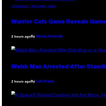
SCREENSHOT: TRAILMARK GAMES
Warrior Cats Game Reveals Game
By
2 hours ago
Denny Connolly
Welsh Man Arrested After Standi
By
2 hours ago
Luis Prada