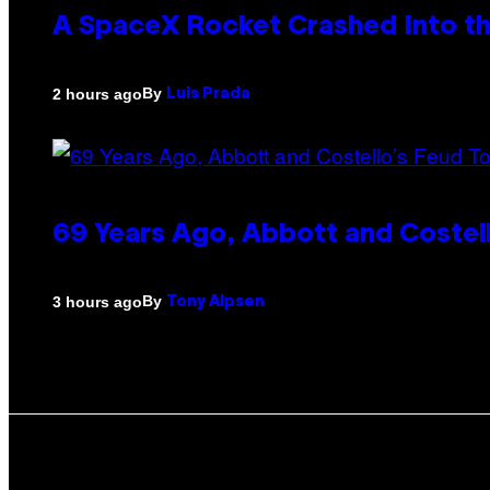
A SpaceX Rocket Crashed Into th
By
2 hours ago
Luis Prada
69 Years Ago, Abbott and Costel
By
3 hours ago
Tony Alpsen