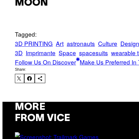
MOON
Tagged:
3D PRINTING
Art
astronauts
Culture
Desig
3D
Imprimante
Space
spacesuits
wearable 
Follow Us On Discover
Make Us Preferred In 
Share:
MORE
FROM VICE