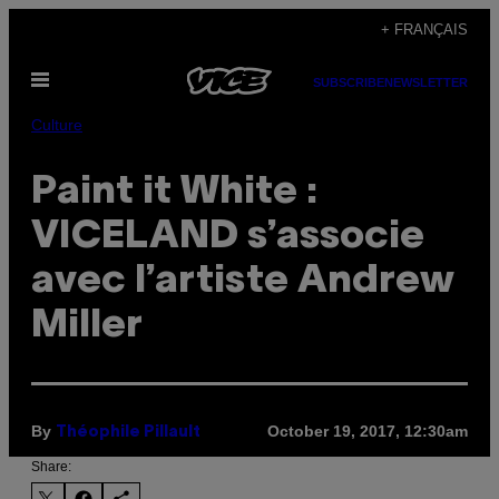
Skip
+ FRANÇAIS
to
Open
content
SUBSCRIBE
NEWSLETTER
Menu
Culture
Paint it White :
VICELAND s’associe
avec l’artiste Andrew
Miller
By
October 19, 2017, 12:30am
Théophile Pillault
Share: