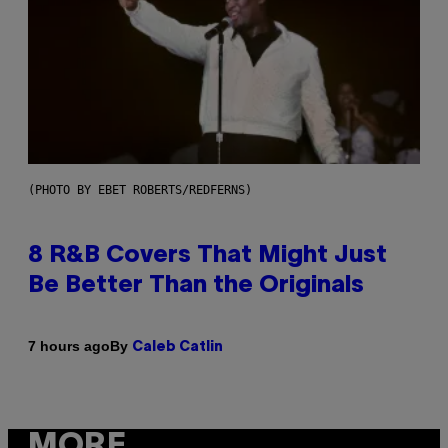
(PHOTO BY EBET ROBERTS/REDFERNS)
8 R&B Covers That Might Just
Be Better Than the Originals
By
7 hours ago
Caleb Catlin
MORE