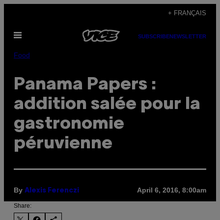
Skip
+ FRANÇAIS
to
Open
content
SUBSCRIBE
NEWSLETTER
Menu
Food
Panama Papers :
addition salée pour la
gastronomie
péruvienne
By
April 6, 2016, 8:00am
Alexis Ferenczi
Share: