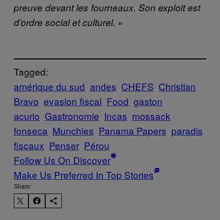
preuve devant les fourneaux. Son exploit est
»
d’ordre social et culturel.
Tagged:
amérique du sud
andes
CHEFS
Christian
Bravo
evasion fiscal
Food
gaston
acurio
Gastronomie
Incas
mossack
fonseca
Munchies
Panama Papers
paradis
fiscaux
Penser
Pérou
Follow Us On Discover
Make Us Preferred In Top Stories
Share: