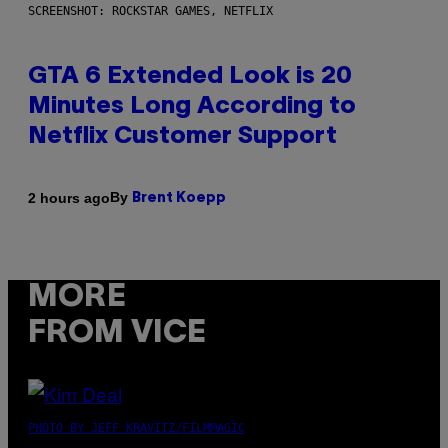
SCREENSHOT: ROCKSTAR GAMES, NETFLIX
GTA 6 Extended Look is 20
Minutes Long According to
Netflix Customer Support
By
2 hours ago
Brent Koepp
MORE
FROM VICE
PHOTO BY JEFF KRAVITZ/FILMMAGIC