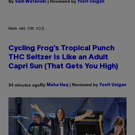
By
| Reviewed by
Sam Watanuki
Ysolt Usigan
MAHA HAQ FOR VICE
Cycling Frog’s Tropical Punch
THC Seltzer Is Like an Adult
Capri Sun (That Gets You High)
By
| Reviewed by
34 minutes ago
Maha Haq
Ysolt Usigan