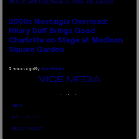
PHOTO BY EMMA MCINTYRE/GETTY IMAGES FOR SIRIUSXM
2000s Nostalgia Overload:
Hilary Duff Brings Good
Charlotte on Stage at Madison
Square Garden
By
3 hours ago
Dan Milam
VICE
MEDIA
INSTAGRAM
TIKTOK
YOUTUBE
ABOUT
ACCESSIBILITY
PRIVACY POLICY