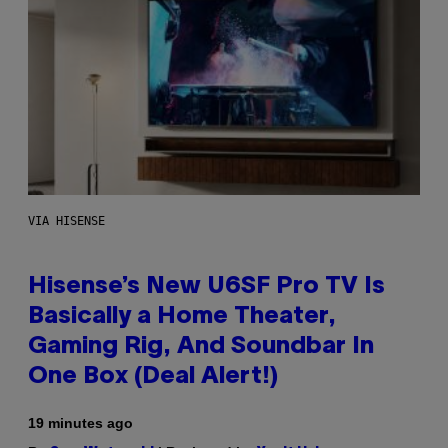
VIA HISENSE
Hisense’s New U6SF Pro TV Is
Basically a Home Theater,
Gaming Rig, And Soundbar In
One Box (Deal Alert!)
19 minutes ago