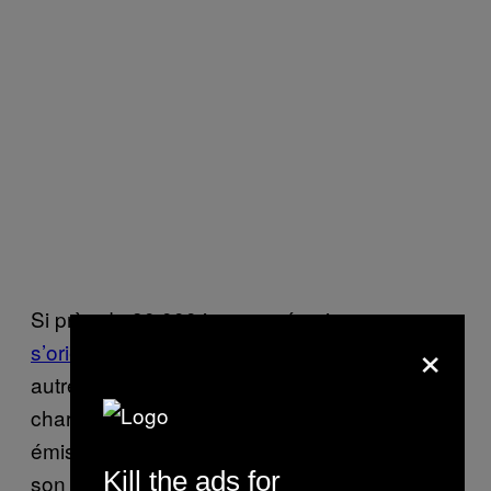
Si près de 80 000 jeunes péruviens
×
s’orientent vers l’art de cuisiner
plutôt qu’un
autre taf, c’est grâce à Acurio, icône
charismatique qui se décline aussi en
émissions de télé et en livres, transformant
Kill the ads for
son nom en marque. C’est lui qui fonde en