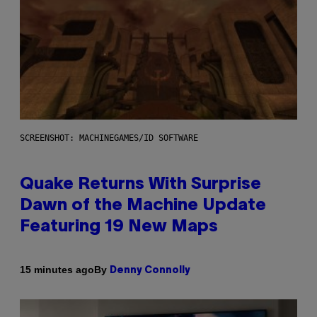
SCREENSHOT: MACHINEGAMES/ID SOFTWARE
Quake Returns With Surprise
Dawn of the Machine Update
Featuring 19 New Maps
By
15 minutes ago
Denny Connolly