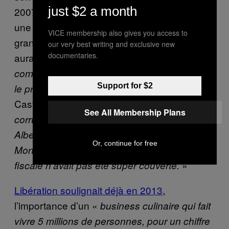
just $2 a month
2007 de
l’institut culinaire de Pachacutec
,
une école chargée de former les futurs
VICE membership also gives you access to
grands chefs. Va-t-il perdre un peu de son
our very best writing and exclusive new
documentaries.
aura ? « J
‘espère surtout que les gens vont
commencer à se pencher sérieusement sur
Support for $2
», répond
le problème des paradis fiscaux
Castilla. «
La dernière
grosse affaire
de
See All Membership Plans
corruption remonte en 2000 avec le Président
Alberto Fujimori et son conseiller Vladimiro
Or, continue for free
Montesinos. Depuis, la question de l’évasion
»
fiscale n’avait pas été super couverte.
Libération soulignait déjà en 2013
,
l’importance d’un «
business culinaire qui fait
vivre 5 millions de personnes, pour un chiffre