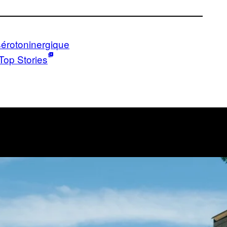
érotoninergique​
Top Stories