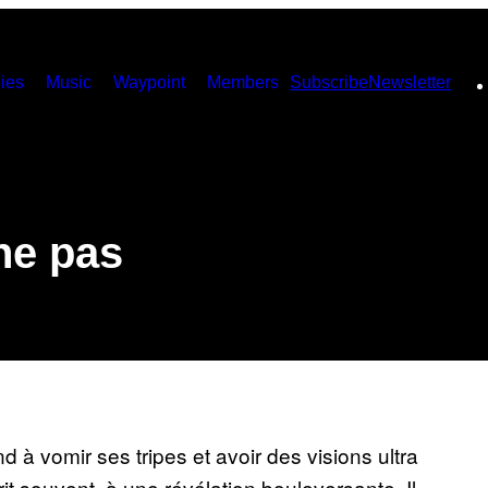
ies
Music
Waypoint
Members
Subscribe
Newsletter
he pas
nd à vomir ses tripes et avoir des visions ultra
t souvent, à une révélation bouleversante. Il