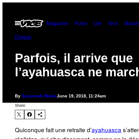
Skip
to
Open
Magazine
Pulse
Life
Tech
Munch
content
Menu
Drogue
Parfois, il arrive que
l’ayahuasca ne marc
By
Suzannah Weiss
June 19, 2018, 11:24am
Share:
Quiconque fait une retraite d’
ayahuasca
s’atte
réalistes, qui aboutissement, comme on le décri