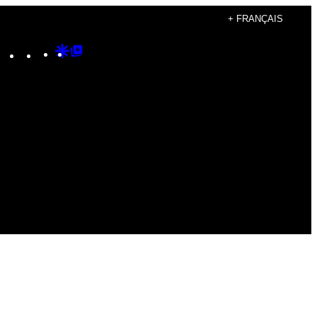
+ FRANÇAIS
Instagram
TikTok
YouTube
Google
Google
Discover
Top
Posts