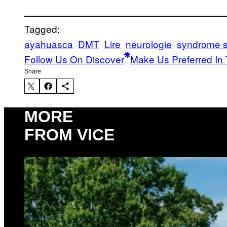
Tagged:
ayahuasca
DMT
Lire
neurologie
syndrome s
Follow Us On Discover
Make Us Preferred In 
Share:
MORE
FROM VICE