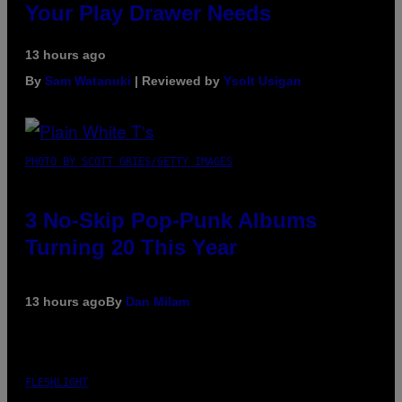
Your Play Drawer Needs
13 hours ago
By
Sam Watanuki
| Reviewed by
Ysolt Usigan
PHOTO BY SCOTT GRIES/GETTY IMAGES
3 No-Skip Pop-Punk Albums
Turning 20 This Year
13 hours ago
By
Dan Milam
FLESHLIGHT