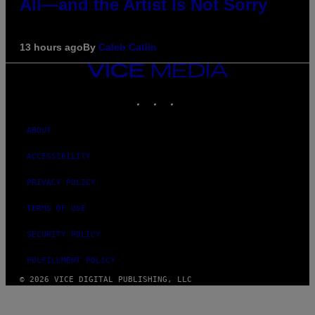
All—and the Artist Is Not Sorry
13 hours ago
By
Caleb Catlin
VICE
MEDIA
INSTAGRAM
TIKTOK
YOUTUBE
ABOUT
ACCESSIBILITY
PRIVACY POLICY
TERMS OF USE
SECURITY POLICY
FULFILLMENT POLICY
© 2026 VICE DIGITAL PUBLISHING, LLC