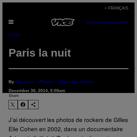
Skip
+ FRANÇAIS
to
Open
content
SUBSCRIBE
NEWSLETTER
Menu
Viajes
Paris la nuit
By
Filo Loco ; Photos : Gilles Elie Cohen
December 30, 2014, 5:00am
Share:
J’ai découvert les photos de rockers de Gilles
Elie Cohen en 2002, dans un documentaire