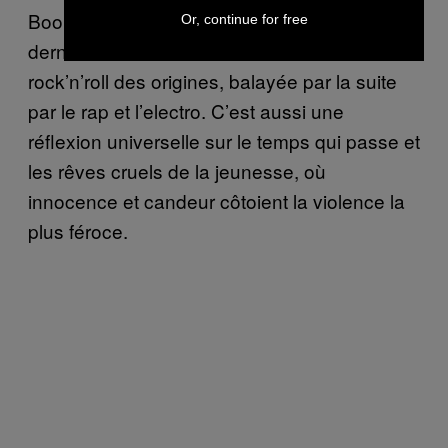
Booba…
présente le
Vikings & Panthers
Or, continue for free
dernier sursaut d’une scène fidèle au
rock’n’roll des origines, balayée par la suite
par le rap et l’electro. C’est aussi une
réflexion universelle sur le temps qui passe et
les rêves cruels de la jeunesse, où
innocence et candeur côtoient la violence la
plus féroce.