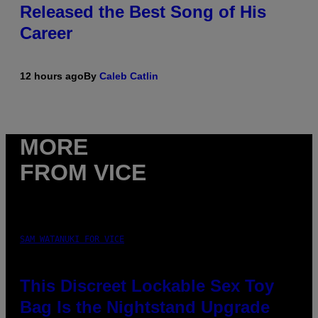
Released the Best Song of His
Career
12 hours ago
By
Caleb Catlin
MORE
FROM VICE
SAM WATANUKI FOR VICE
This Discreet Lockable Sex Toy
Bag Is the Nightstand Upgrade