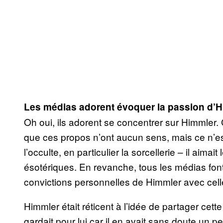
Les médias adorent évoquer la passion d’Hi
Oh oui, ils adorent se concentrer sur Himmler. C
que ces propos n’ont aucun sens, mais ce n’est
l’occulte, en particulier la sorcellerie – il aimai
ésotériques. En revanche, tous les médias font
convictions personnelles de Himmler avec celle
Himmler était réticent à l’idée de partager cette
gardait pour lui car il en avait sans doute un p