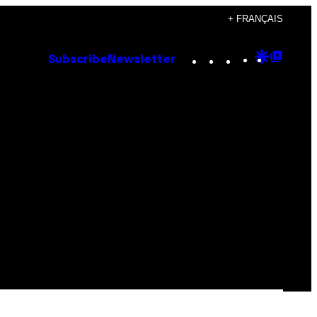
+ FRANÇAIS
Instagram
TikTok
YouTube
Google
Goog
Subscribe
Newsletter
Discove
Top
Posts