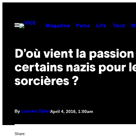
Skip
to
content
Open
Magazine
Pulse
Life
Tech
M
Menu
D’où vient la passion
certains nazis pour l
sorcières ?
By
April 4, 2016, 1:00am
Lauren Oyler
Share: