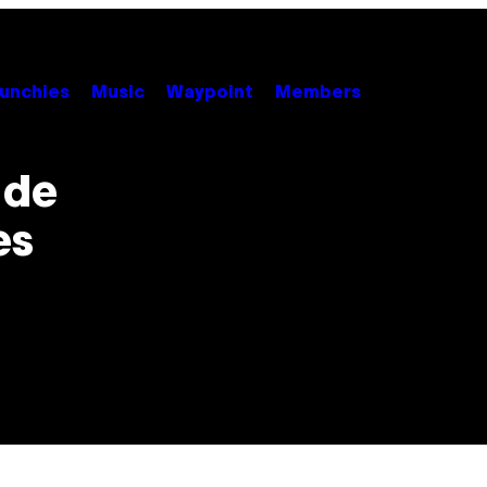
unchies
Music
Waypoint
Members
 de
es