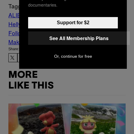
Tagged:
documentaries.
ALIENS
Motherboard
ovni
Paul
Hellyer
UFO
Support for $2
Follow Us On Discover
See All Membership Plans
Make Us Preferred In Top Stories
Share:
Or, continue for free
MORE
LIKE THIS