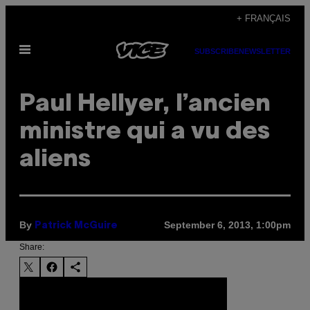
Skip
+ FRANÇAIS
to
Open
content
SUBSCRIBE
NEWSLETTER
Menu
Paul Hellyer, l’ancien
ministre qui a vu des
aliens
By
September 6, 2013, 1:00pm
Patrick McGuire
Share: