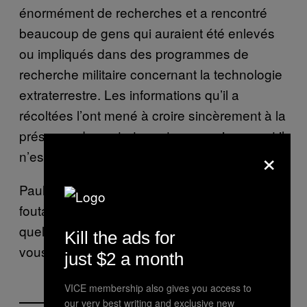
énormément de recherches et a rencontré
beaucoup de gens qui auraient été enlevés
ou impliqués dans des programmes de
recherche militaire concernant la technologie
extraterrestre. Les informations qu’il a
récoltées l’ont mené à croire sincèrement à la
présence des extraterrestres parmi nous, et il
×
n’est
pas le seul dans ce cas
.
Paul Hellyer s’est-il mis à croire à un tas de
foutaise, ou a-t-il vraiment mis le doigt sur
quelque chose ? Regardez la vidéo, et faites
Kill the ads for
vous votre opinion.
just $2 a month
VICE membership also gives you access to
our very best writing and exclusive new