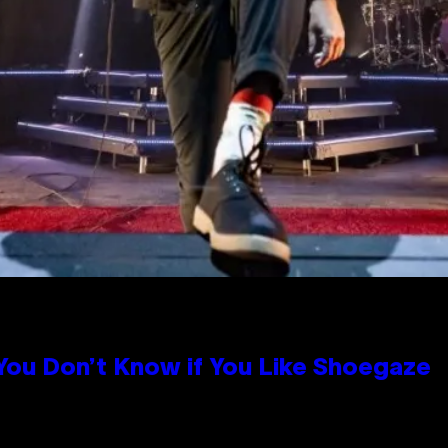
 You Don’t Know if You Like Shoegaze