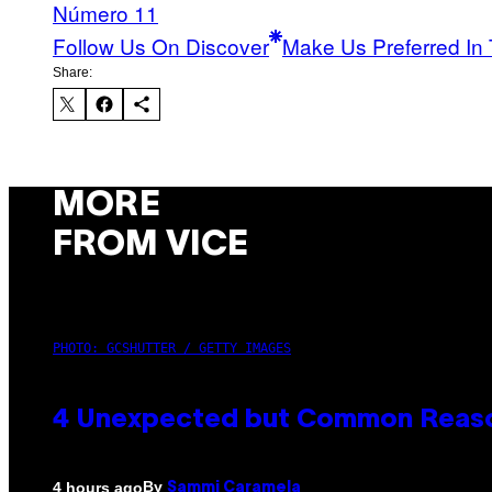
Número 11
Follow Us On Discover
Make Us Preferred In 
Share:
MORE
FROM VICE
PHOTO: GCSHUTTER / GETTY IMAGES
4 Unexpected but Common Reason
By
4 hours ago
Sammi Caramela