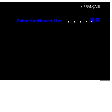
+ FRANÇAIS
Instagram
TikTok
YouTube
Google
Goog
Subscribe
Newsletter
Discove
Top
Posts