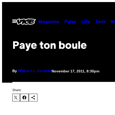
Skip
to
content
Open
Magazine
Pulse
Life
Tech
M
Menu
Paye ton boule
By
November 17, 2011, 8:30pm
Wilbert L. Cooper
Share: