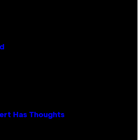
id
xpert Has Thoughts