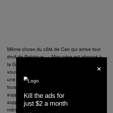
Même chose du côté de Can qui arrive tout
droit de Belgique : « Mon père est abonné à
×
la Galatasaray depuis longtemps et je peux
vous dire que lorsque la sélection participe à
une grande compétition on oublie presque
tous notre club. Alors oui, bien sûr, un
supporter de Galatasaray n’aimera jamais un
Kill the ads for
supporter de Fenerbahçe ou de Besiktas, ou
just $2 a month
même de Trabzon, mais on sait faire la part