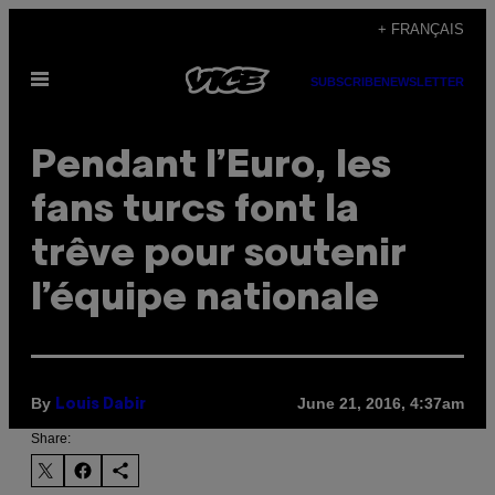
Skip
+ FRANÇAIS
to
Open
content
SUBSCRIBE
NEWSLETTER
Menu
Pendant l’Euro, les
fans turcs font la
trêve pour soutenir
l’équipe nationale
By
June 21, 2016, 4:37am
Louis Dabir
Share: