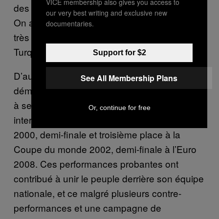
VICE membership also gives you access to
des choses quand ça concerne la sélection.
our very best writing and exclusive new
On a juste envie que l’équipe gagne et hisse
documentaries.
très haut dans le monde le drapeau de la
Turquie ».
Support for $2
D’autant plus que la sélection turque ne
See All Membership Plans
démérite pas généralement quand elle arrive
à se qualifier pour une compétition
Or, continue for free
internationale : quart de finale lors de l’Euro
2000, demi-finale et troisième place à la
Coupe du monde 2002, demi-finale à l’Euro
2008. Ces performances probantes ont
contribué à unir le peuple derrière son équipe
nationale, et ce malgré plusieurs contre-
performances et une campagne de