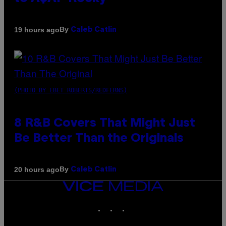
By
19 hours ago
Caleb Catlin
(PHOTO BY EBET ROBERTS/REDFERNS)
8 R&B Covers That Might Just
Be Better Than the Originals
By
20 hours ago
Caleb Catlin
VICE
MEDIA
INSTAGRAM
TIKTOK
YOUTUBE