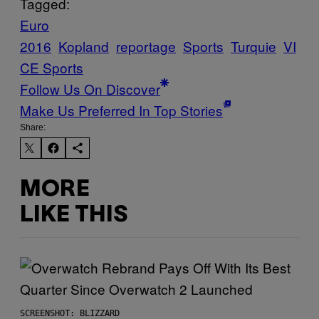
Tagged:
Euro
2016
Kopland
reportage
Sports
Turquie
VI
CE Sports
Follow Us On Discover
Make Us Preferred In Top Stories
Share:
MORE
LIKE THIS
SCREENSHOT: BLIZZARD