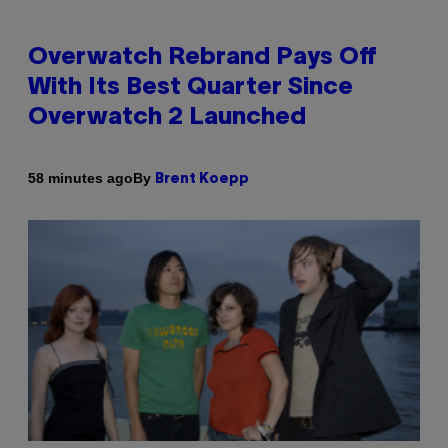
Overwatch Rebrand Pays Off
With Its Best Quarter Since
Overwatch 2 Launched
By
58 minutes ago
Brent Koepp