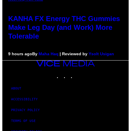
KANHA FX Energy THC Gummies
Make Leg Day (and Work) More
Tolerable
9 hours ago
By
Maha Haq
| Reviewed by
Ysolt Usigan
VICE
MEDIA
INSTAGRAM
TIKTOK
YOUTUBE
ABOUT
ACCESSIBILITY
PRIVACY POLICY
TERMS OF USE