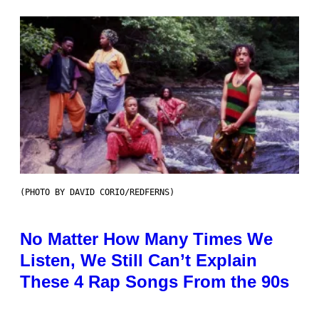
(PHOTO BY DAVID CORIO/REDFERNS)
No Matter How Many Times We
Listen, We Still Can’t Explain
These 4 Rap Songs From the 90s