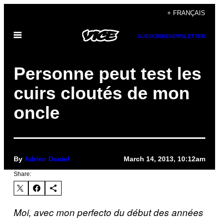
Skip
+ FRANÇAIS
to
Open
content
SUBSCRIBE
NEWSLETTER
Menu
Personne peut test les
cuirs cloutés de mon
oncle
By
Adrien Daniel
March 14, 2013, 10:12am
Share:
Moi, avec mon perfecto du début des années