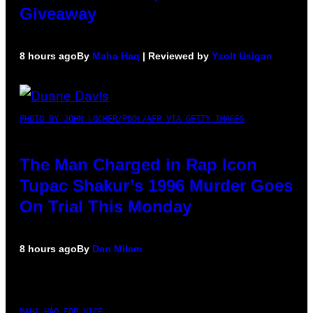
Giveaway
8 hours ago
By
Maha Haq
| Reviewed by
Ysolt Usigan
PHOTO BY JOHN LOCHER/POOL/AFP VIA GETTY IMAGES
The Man Charged in Rap Icon
Tupac Shakur’s 1996 Murder Goes
On Trial This Monday
8 hours ago
By
Dan Milam
MAHA HAQ FOR VICE