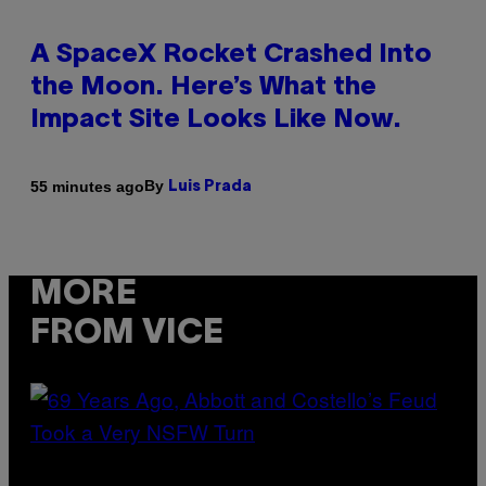
A SpaceX Rocket Crashed Into
the Moon. Here’s What the
Impact Site Looks Like Now.
By
55 minutes ago
Luis Prada
MORE
FROM VICE