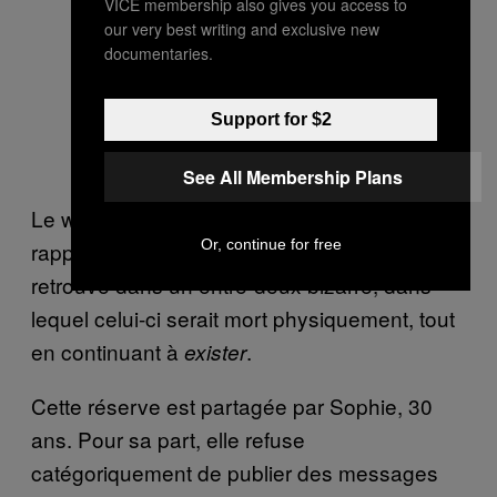
VICE membership also gives you access to
our very best writing and exclusive new
documentaries.
Support for $2
See All Membership Plans
Le web ayant complètement transformé notre
Or, continue for free
rapport au temps et à l’espace, le défunt se
retrouve dans un entre-deux bizarre, dans
lequel celui-ci serait mort physiquement, tout
en continuant à
.
exister
Cette réserve est partagée par Sophie, 30
ans. Pour sa part, elle refuse
catégoriquement de publier des messages