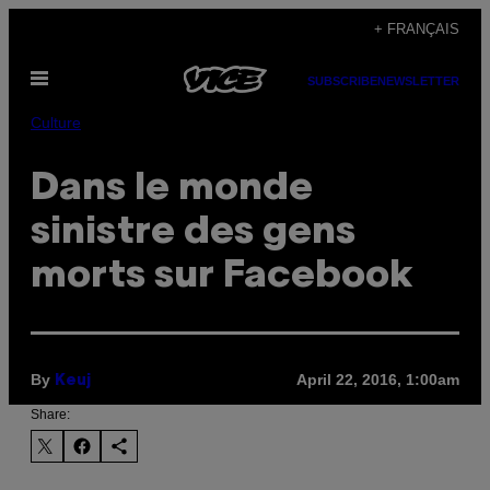
Skip
+ FRANÇAIS
to
Open
content
SUBSCRIBE
NEWSLETTER
Menu
Culture
Dans le monde
sinistre des gens
morts sur Facebook
By
April 22, 2016, 1:00am
Keuj
Share: