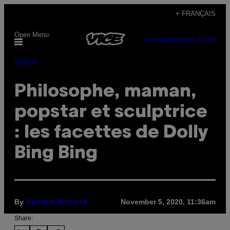
Skip
+ FRANÇAIS
to
Open Menu
content
SUBSCRIBE
NEWSLETTER
Culture
Philosophe, maman,
popstar et sculptrice
: les facettes de Dolly
Bing Bing
By
November 5, 2020, 11:36am
Hendrik Wittock
Share: