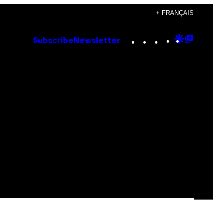
+ FRANÇAIS
Instagram
TikTok
YouTube
Google
Goog
Subscribe
Newsletter
Discove
Top
Posts