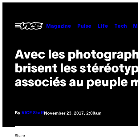
Skip
to
content
Open
Magazine
Pulse
Life
Tech
M
Menu
Avec les photograph
brisent les stéréoty
associés au peuple 
By
November 23, 2017, 2:00am
VICE Staff
Share: