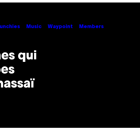
unchies
Music
Waypoint
Members
es qui
pes
massaï