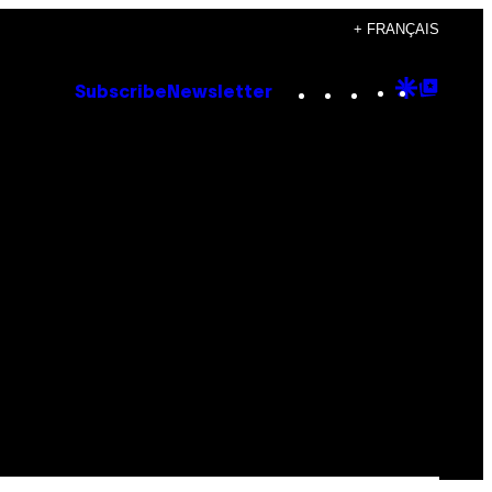
+ FRANÇAIS
Instagram
TikTok
YouTube
Google
Goog
Subscribe
Newsletter
Discove
Top
Posts