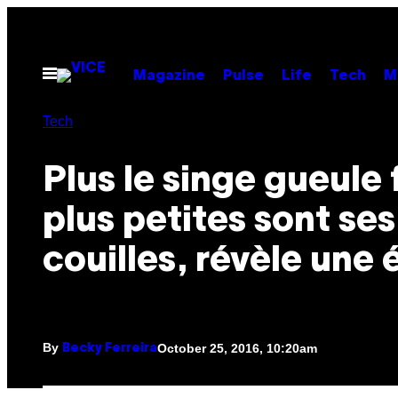
Skip
to
content
Open
Magazine
Pulse
Life
Tech
M
Menu
Tech
Plus le singe gueule 
plus petites sont ses
couilles, révèle une
By
October 25, 2016, 10:20am
Becky Ferreira