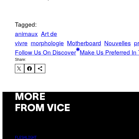
Tagged:
animaux
Art de
vivre
morphologie
Motherboard
Nouvelles
p
Follow Us On Discover
Make Us Preferred In 
Share:
MORE
FROM VICE
FLESHLIGHT