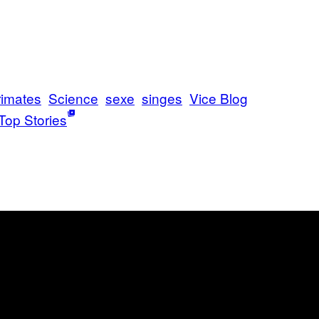
rimates
Science
sexe
singes
Vice Blog
Top Stories