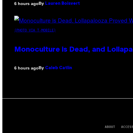
By
6 hours ago
Lauren Boisvert
(PHOTO VIA T-MOBILE)
Monoculture is Dead, and Lollapa
By
6 hours ago
Caleb Catlin
ABOUT
ACCES