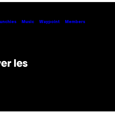
unchies
Music
Waypoint
Members
er les