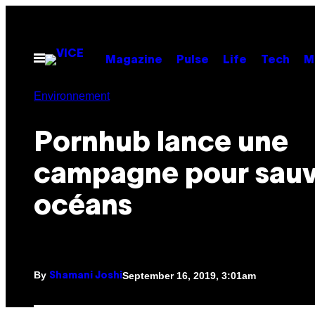
Skip
to
content
Open
Magazine
Pulse
Life
Tech
M
Menu
Environnement
Pornhub lance une
campagne pour sauv
océans
By
September 16, 2019, 3:01am
Shamani Joshi