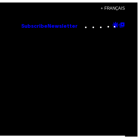
+ FRANÇAIS
Instagram
TikTok
YouTube
Google
Goog
Subscribe
Newsletter
Discove
Top
Posts