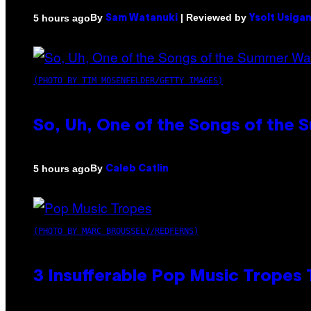
By
| Reviewed by
5 hours ago
Sam Watanuki
Ysolt Usiga
(PHOTO BY TIM MOSENFELDER/GETTY IMAGES)
So, Uh, One of the Songs of the 
By
5 hours ago
Caleb Catlin
(PHOTO BY MARC BROUSSELY/REDFERNS)
3 Insufferable Pop Music Tropes