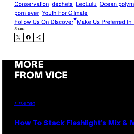
Conservation
déchets
LeoLulu
Ocean polym
porn ever
Youth For Climate
Follow Us On Discover
Make Us Preferred In 
Share:
MORE
FROM VICE
FLESHLIGHT
How To Stack Fleshlight’s Mix &