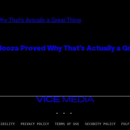
looza Proved Why That’s Actually a G
VICE
MEDIA
INSTAGRAM
TIKTOK
YOUTUBE
SIBILITY
PRIVACY POLICY
TERMS OF USE
SECURITY POLICY
FULF