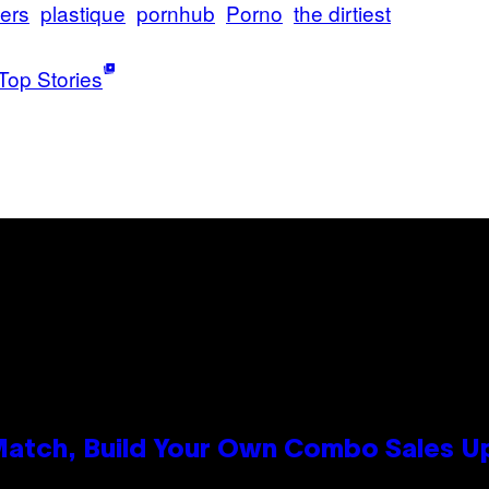
ers
plastique
pornhub
Porno
the dirtiest
Top Stories
 Match, Build Your Own Combo Sales 