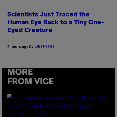
Scientists Just Traced the
Human Eye Back to a Tiny One-
Eyed Creature
By
4 hours ago
Luis Prada
MORE
FROM VICE
SCREENSHOT: EPIC GAMES