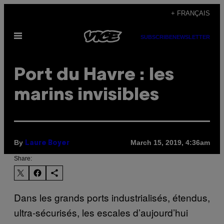
Skip
+ FRANÇAIS
to
Open
content
SUBSCRIBE
NEWSLETTER
Menu
Port du Havre : les
marins invisibles
By
March 15, 2019, 4:36am
Laure Boyer
Share:
Dans les grands ports industrialisés, étendus,
ultra-sécurisés, les escales d’aujourd’hui