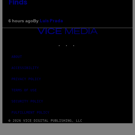
Finds
By
6 hours ago
Luis Prada
VICE
MEDIA
INSTAGRAM
TIKTOK
YOUTUBE
ABOUT
ACCESSIBILITY
PRIVACY POLICY
TERMS OF USE
SECURITY POLICY
FULFILLMENT POLICY
© 2026 VICE DIGITAL PUBLISHING, LLC