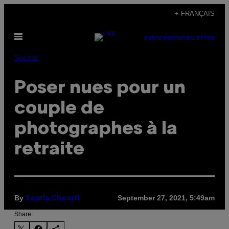
Skip
+ FRANÇAIS
to
Open
content
SUBSCRIBE
NEWSLETTER
Menu
Société
Poser nues pour un
couple de
photographes à la
retraite
By
September 27, 2021, 5:49am
Souria Cheurfi
Share: