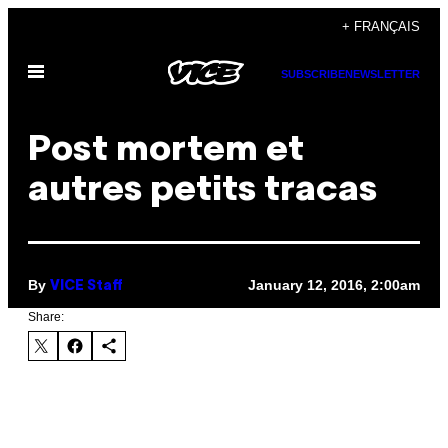
Skip
+ FRANÇAIS
to
Open
content
SUBSCRIBE
NEWSLETTER
Menu
Post mortem et
autres petits tracas
By
January 12, 2016, 2:00am
VICE Staff
Share: