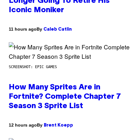
Longer Going To Retire His
Iconic Moniker
By
11 hours ago
Caleb Catlin
SCREENSHOT: EPIC GAMES
How Many Sprites Are in
Fortnite? Complete Chapter 7
Season 3 Sprite List
By
12 hours ago
Brent Koepp