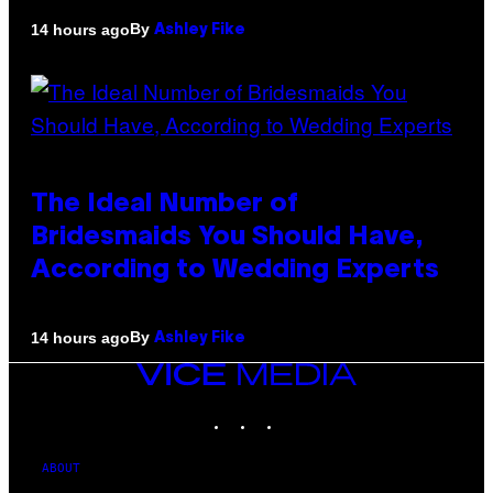
By
14 hours ago
Ashley Fike
The Ideal Number of
Bridesmaids You Should Have,
According to Wedding Experts
By
14 hours ago
Ashley Fike
VICE
MEDIA
INSTAGRAM
TIKTOK
YOUTUBE
ABOUT