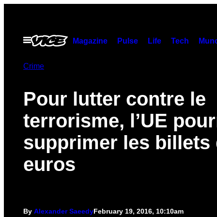
Skip
to
content
Open
Magazine
Pulse
Life
Tech
Munc
Menu
Crime
Pour lutter contre le
terrorisme, l’UE pour
supprimer les billets
euros
By
Alexander Saeedy
February 19, 2016, 10:10am