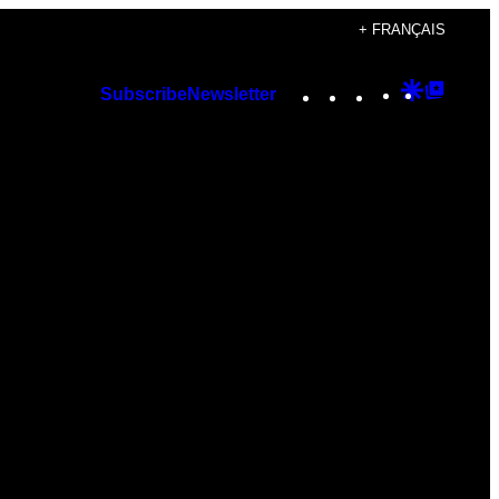
+ FRANÇAIS
Instagram
TikTok
YouTube
Google
Googl
Subscribe
Newsletter
Discover
Top
Posts