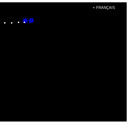
+ FRANÇAIS
Instagram
TikTok
YouTube
Google
Google
Discover
Top
Posts