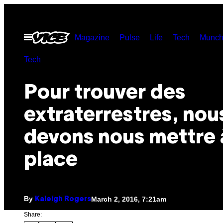
Skip
to
Open
Magazine
Pulse
Life
Tech
Munch
content
Menu
Tech
Pour trouver des
extraterrestres, nou
devons nous mettre 
place
By
March 2, 2016, 7:21am
Kaleigh Rogers
Share: