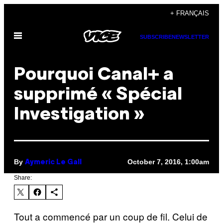
Skip
+ FRANÇAIS
to
Open
content
SUBSCRIBE
NEWSLETTER
Menu
Pourquoi Canal+ a
supprimé « Spécial
Investigation »
By
October 7, 2016, 1:00am
Aymeric Le Gall
Share:
Tout a commencé par un coup de fil. Celui de