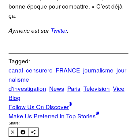
bonne époque pour combattre.
» C’est déjà
ça.
Aymeric est sur
Twitter
.
Tagged:
canal
censurere
FRANCE
journalisme
jour
nalisme
d'investigation
News
Paris
Television
Vice
Blog
Follow Us On Discover
Make Us Preferred In Top Stories
Share: