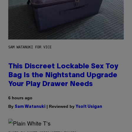
SAM WATANUKI FOR VICE
This Discreet Lockable Sex Toy
Bag Is the Nightstand Upgrade
Your Play Drawer Needs
6 hours ago
By
| Reviewed by
Sam Watanuki
Ysolt Usigan