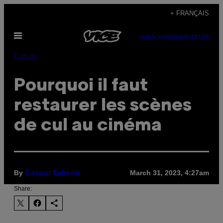
Skip
+ FRANÇAIS
to
Open
content
SUBSCRIBE
NEWSLETTER
Menu
Culture
Pourquoi il faut
restaurer les scènes
de cul au cinéma
By
March 31, 2023, 4:27am
Caspar Salmon
Share: