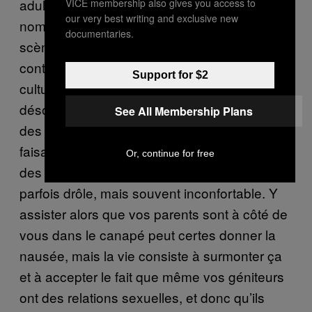
adulte. Il est clair que l’augmentation du
VICE membership also gives you access to
our very best writing and exclusive new
nombre de personnes se plaignant des
documentaries.
scènes de sexe soit survenue dans un
contexte d’infantilisation croissante de la
Support for $2
culture, les films Marvel et Disney occupant
désormais
une place où l’on trouvait autrefois
See All Membership Plans
des films à budget moyen avec des adultes
faisant des trucs d’adultes. Mater un film avec
Or, continue for free
des scènes de sexe était un rite de passage,
parfois drôle, mais souvent inconfortable. Y
assister alors que vos parents sont à côté de
vous dans le canapé peut certes donner la
nausée, mais la vie consiste à surmonter ça
et à accepter le fait que même vos géniteurs
ont des relations sexuelles, et donc qu’ils