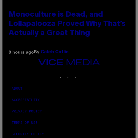
Monoculture is Dead, and
Lollapalooza Proved Why That’s
Actually a Great Thing
By
8 hours ago
Caleb Catlin
VICE
MEDIA
INSTAGRAM
TIKTOK
YOUTUBE
ABOUT
ACCESSIBILITY
PRIVACY POLICY
TERMS OF USE
SECURITY POLICY