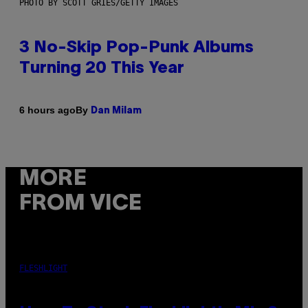
PHOTO BY SCOTT GRIES/GETTY IMAGES
3 No-Skip Pop-Punk Albums
Turning 20 This Year
By
6 hours ago
Dan Milam
MORE
FROM VICE
FLESHLIGHT