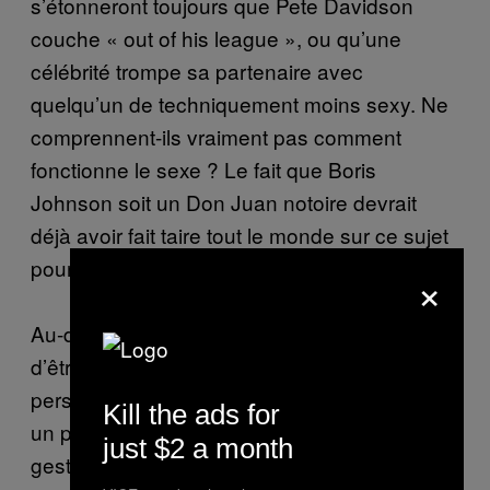
s’étonneront toujours que Pete Davidson
couche « out of his league », ou qu’une
célébrité trompe sa partenaire avec
quelqu’un de techniquement moins sexy. Ne
comprennent-ils vraiment pas comment
fonctionne le sexe ? Le fait que Boris
Johnson soit un Don Juan notoire devrait
déjà avoir fait taire tout le monde sur ce sujet
pour l’éternité).
×
Au-delà de ces considérations sur la raison
d’être d’une scène de sexe (développer le
personnage, faire avancer l’histoire, procurer
Kill the ads for
un plaisir radical), reste la question de la
just $2 a month
gestion de la sexualité lorsqu’on devient