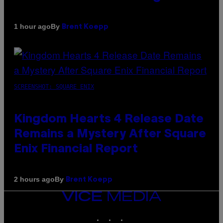
By
1 hour ago
Brent Koepp
SCREENSHOT: SQUARE ENIX
Kingdom Hearts 4 Release Date
Remains a Mystery After Square
Enix Financial Report
By
2 hours ago
Brent Koepp
VICE
MEDIA
INSTAGRAM
TIKTOK
YOUTUBE