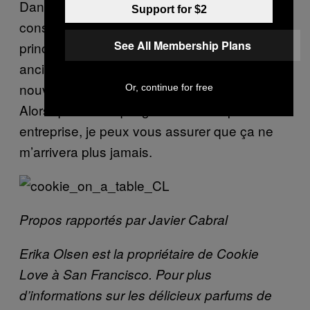
Dans ce milieu, vous apprenez
Support for $2
constamment. C’est l’une des raisons
See All Membership Plans
principales pour lesquelles j’ai quitté mon
ancien boulot : il n’y avait plus rien de
nouveau, d’intéressant ou d’excitant à faire.
Or, continue for free
Alors qu’en tant que gérante d’une petite
entreprise, je peux vous assurer que ça ne
m’arrivera plus jamais.
Propos rapportés par Javier Cabral
Erika Olsen est la propriétaire de Cookie
Love à San Francisco. Pour plus
d’informations sur les délicieux parfums de