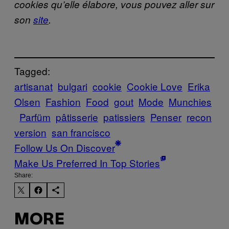
cookies qu’elle élabore, vous pouvez aller sur
son
site
.
Tagged:
artisanat
bulgari
cookie
Cookie Love
Erika
Olsen
Fashion
Food
gout
Mode
Munchies
Parfüm
pâtisserie
patissiers
Penser
recon
version
san francisco
Follow Us On Discover
Make Us Preferred In Top Stories
Share:
MORE