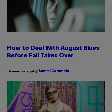
How to Deal With August Blues
Before Fall Takes Over
By
14 minutes ago
Sammi Caramela