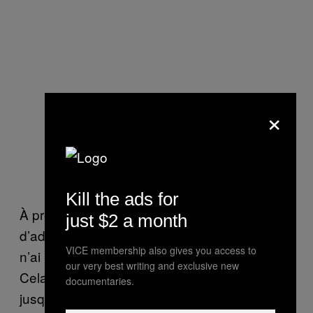
×
Pomme de terre et noix de pécan
Snickerdoodle
Kill the ads for
À présent, je me sens un peu ridicule
just $2 a month
d’admettre mon ignorance, mais il faut dire je
VICE membership also gives you access to
n’ai pas eu grand monde pour me soutenir.
our very best writing and exclusive new
Cela dit, je n’avais pas peur de travailler
documentaries.
jusqu’à pas d’heure et de faire ces erreurs.