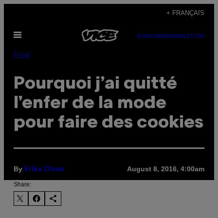
Skip
+ FRANÇAIS
to
Open
content
SUBSCRIBE
NEWSLETTER
Menu
Food
Pourquoi j’ai quitté
l’enfer de la mode
pour faire des cookies
By
August 8, 2016, 4:00am
Erika Olsen
Share: