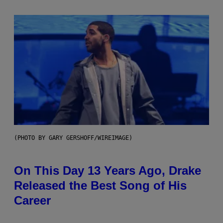
(PHOTO BY GARY GERSHOFF/WIREIMAGE)
On This Day 13 Years Ago, Drake
Released the Best Song of His
Career