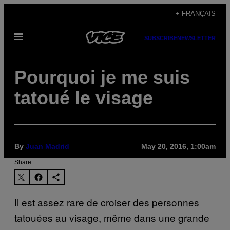
Skip
+ FRANÇAIS
to
Open
content
SUBSCRIBE
NEWSLETTER
Menu
Pourquoi je me suis
tatoué le visage
By
Juan Madrid
May 20, 2016, 1:00am
Share:
Il est assez rare de croiser des personnes
tatouées au visage, même dans une grande