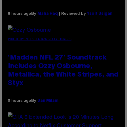
By
| Reviewed by
8 hours ago
Maha Haq
Ysolt Usigan
PHOTO BY NICK LAHAM/GETTY IMAGES
‘Madden NFL 27’ Soundtrack
Includes Ozzy Osbourne,
Metallica, the White Stripes, and
Styx
By
9 hours ago
Dan Milam