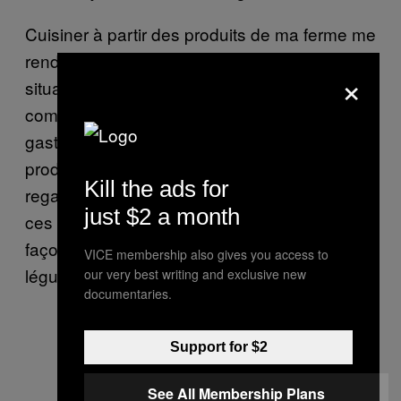
Cuisiner à partir des produits de ma ferme me
rend plus vulnérable mais j’aime cette
×
situation. Si vous y pensez, c’est
complètement à l’opposé de la haute
gastronomie, où on cherche la régularité et le
produit standardisé. En fait, ça vous force à
Kill the ads for
regarder. Vous pouvez avoir deux radis mais
just $2 a month
ces deux radis seront différents selon la
façon dont vous les cuisinez. Et c’est juste un
VICE membership also gives you access to
légume, je ne parle même pas de la viande.
our very best writing and exclusive new
documentaries.
Support for $2
See All Membership Plans