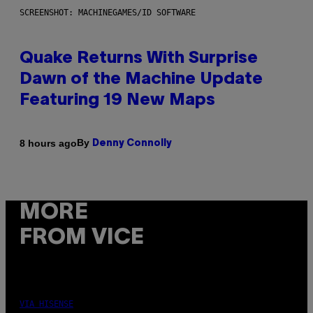
SCREENSHOT: MACHINEGAMES/ID SOFTWARE
Quake Returns With Surprise
Dawn of the Machine Update
Featuring 19 New Maps
By
8 hours ago
Denny Connolly
MORE
FROM VICE
VIA HISENSE