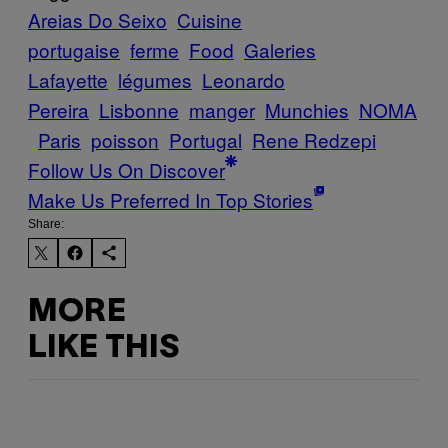
Areias Do Seixo
Cuisine
portugaise
ferme
Food
Galeries
Lafayette
légumes
Leonardo
Pereira
Lisbonne
manger
Munchies
NOMA
Paris
poisson
Portugal
Rene Redzepi
Follow Us On Discover
Make Us Preferred In Top Stories
Share:
MORE
LIKE THIS