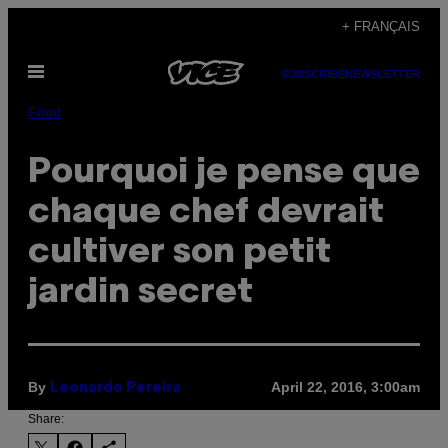
Skip
+ FRANÇAIS
to
Open
content
SUBSCRIBE
NEWSLETTER
Menu
Food
Pourquoi je pense que
chaque chef devrait
cultiver son petit
jardin secret
By
April 22, 2016, 3:00am
Leonardo Pereira
Share: